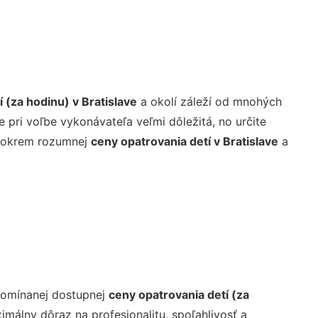
 (za hodinu) v Bratislave
a okolí záleží od mnohých
je pri voľbe vykonávateľa veľmi dôležitá, no určite
ám okrem rozumnej
ceny opatrovania detí v Bratislave
a
pomínanej dostupnej
ceny opatrovania detí (za
imálny dôraz na profesionalitu, spoľahlivosť a