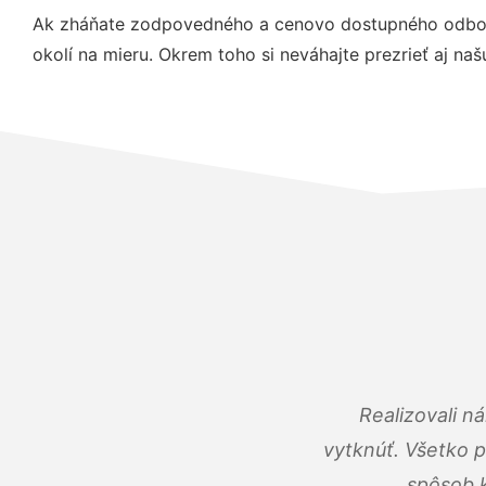
Ak zháňate zodpovedného a cenovo dostupného odborní
okolí na mieru. Okrem toho si neváhajte prezrieť aj na
Realizovali n
vytknúť. Všetko 
spôsob k