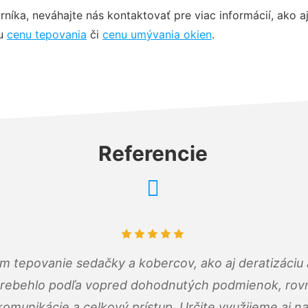
ka, neváhajte nás kontaktovať pre viac informácií, ako a
šu
cenu tepovania
či
cenu umývania okien
.
Referencie
ám tepovanie sedačky a kobercov, ako aj deratizáci
prebehlo podľa vopred dohodnutých podmienok, rovn
omunikácie a celkový prístup. Určite využijeme aj n