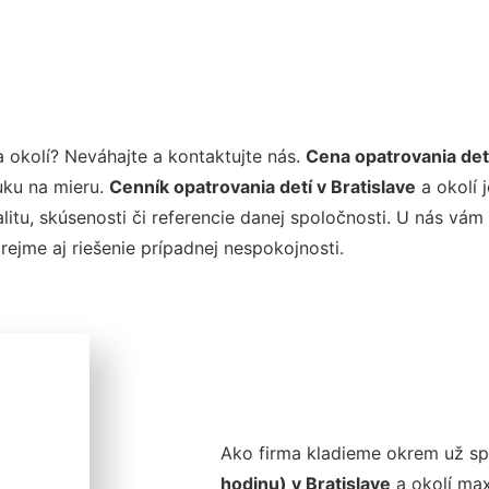
 okolí? Neváhajte a kontaktujte nás.
Cena opatrovania detí
uku na mieru.
Cenník opatrovania detí v Bratislave
a okolí 
valitu, skúsenosti či referencie danej spoločnosti. U nás v
jme aj riešenie prípadnej nespokojnosti.
Ako firma kladieme okrem už s
hodinu) v Bratislave
a okolí max