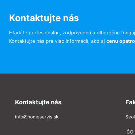
Kontaktujte nás
Hľadáte profesionálnu, zodpovednú a dlhoročne funguj
Kontaktujte nás pre viac informácií, ako aj
cenu opatrov
Kontaktujte nás
Fa
info@homeservis.sk
Seol
IČO