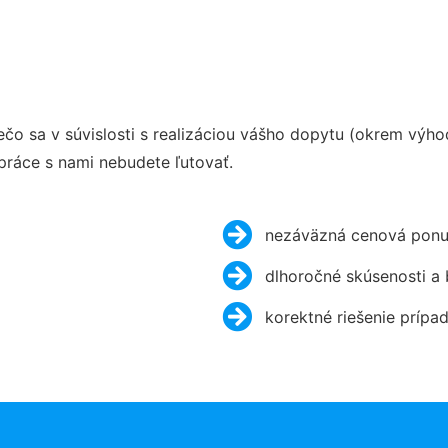
o sa v súvislosti s realizáciou vášho dopytu (okrem výh
práce s nami nebudete ľutovať.
nezáväzná cenová ponu
dlhoročné skúsenosti a
korektné riešenie prípa