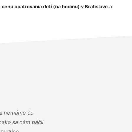
j
cenu opatrovania detí (na hodinu) v Bratislave
a
u a nemáme čo
ako sa nám páčil
abudúce.