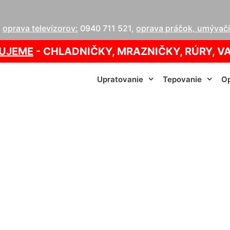
,
oprava televízorov:
0940 711 521
,
oprava práčok, umývačie
UJEME
- CHLADNIČKY, MRAZNIČKY, RÚRY, V
Upratovanie
Tepovanie
Op
nie detí cena (za 
info@homeservis.sk
0917 789 934