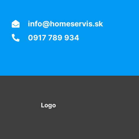
info@homeservis.sk
0917 789 934
Logo