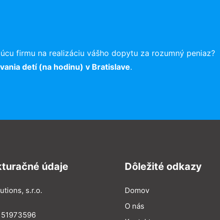
úcu firmu na realizáciu vášho dopytu za rozumný peniaz?
ania detí (na hodinu) v Bratislave
.
kturačné údaje
Dôležité odkazy
utions, s.r.o.
Domov
O nás
: 51973596