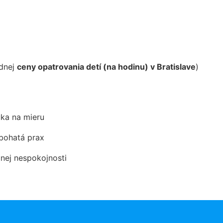
odnej
ceny opatrovania detí (na hodinu) v Bratislave
)
ka na mieru
 bohatá prax
dnej nespokojnosti