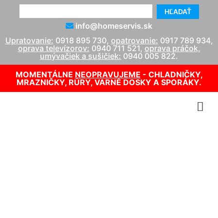
HĽADAŤ
info@homeservis.sk
Upratovanie:
0918 895 730
,
opatrovanie:
0917 789 934
,
oprava televízorov:
0940 711 521
,
oprava práčok,
umývačiek a sušičiek:
0940 005 822
.
MOMENTÁLNE
NEOPRAVUJEME
- CHLADNIČKY,
MRAZNIČKY, RÚRY, VARNÉ DOSKY A SPORÁKY.
Malacky chyžná
info@homeservis.sk
0918 895 730