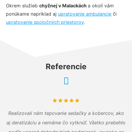
Okrem služieb
chyžnej v Malackách
a okolí vám
ponúkame napríklad aj
upratovanie ambulancie
či
upratovanie spoločných priestorov
.
Referencie
Realizovali nám tepovanie sedačky a kobercov, ako
aj deratizáciu a nemáme čo vytknúť. Všetko prebehlo
podľa vopred dohodnutých podmienok, rovnako sa