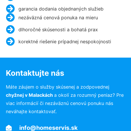
garancia dodania objednaných služieb
nezáväzná cenová ponuka na mieru
dlhoročné skúsenosti a bohatá prax
korektné riešenie prípadnej nespokojnosti
Kontaktujte nás
Máte záujem o služby skúsenej a zodpovednej
chyžnej v Malackách
a okolí za rozumný peniaz? Pre
viac informácií či nezáväznú cenovú ponuku nás
neváhajte kontaktovať.
info@homeservis.sk