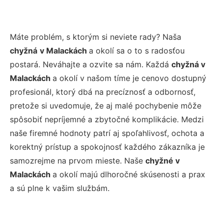
Máte problém, s ktorým si neviete rady? Naša
chyžná
v Malackách
a okolí sa o to s radosťou
postará. Neváhajte a ozvite sa nám. Každá
chyžná v
Malackách
a okolí v našom tíme je cenovo dostupný
profesionál, ktorý dbá na precíznosť a odbornosť,
pretože si uvedomuje, že aj malé pochybenie môže
spôsobiť nepríjemné a zbytočné komplikácie. Medzi
naše firemné hodnoty patrí aj spoľahlivosť, ochota a
korektný prístup a spokojnosť každého zákazníka je
samozrejme na prvom mieste. Naše
chyžné v
Malackách
a okolí majú dlhoročné skúsenosti a prax
a sú plne k vašim službám.