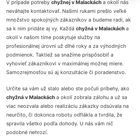
V prípade potreby
chyžnej v Malackách
a okolí nás
neváhajte kontaktovať. Našimi rukami prešlo veľké
množstvo spokojných zákazníkov a budeme radi, ak
sa k nim pridáte aj vy. Každá
chyžná v Malackách
a
okolí v našom tíme poskytuje služby na
profesionálnej úrovni už dlhé roky a za výhodných
podmienok. Taktiež sa snažíme prispôsobiť a
vyhovieť zákazníkovi v maximálnej možnej miere.
Samozrejmosťou sú aj konzultácie či poradenstvo.
Určite sa vám už stalo alebo ste počuli príbehy, ako
chyžná v Malackách
a okolí
zobrala zálohu a už sa
viac neozvala alebo realizáciu zákazky odsúvala na
neurčito, či dokonca robotu odflákla a tvrdila, že
spravila všetko podľa dohody.
U nás vám nič
podobné nehrozí.