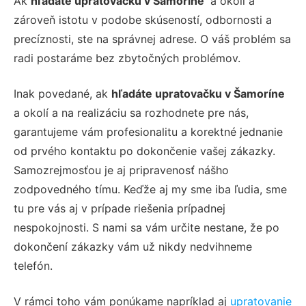
Ak
hľadáte upratovačku v
Šamoríne
a okolí a
zároveň istotu v podobe skúseností, odbornosti a
precíznosti, ste na správnej adrese. O váš problém sa
radi postaráme bez zbytočných problémov.
Inak povedané, ak
hľadáte
upratovačku
v
Šamoríne
a okolí a na realizáciu sa rozhodnete pre nás,
garantujeme vám profesionalitu a korektné jednanie
od prvého kontaktu po dokončenie vašej zákazky.
Samozrejmosťou je aj pripravenosť nášho
zodpovedného tímu. Keďže aj my sme iba ľudia, sme
tu pre vás aj v prípade riešenia prípadnej
nespokojnosti. S nami sa vám určite nestane, že po
dokončení zákazky vám už nikdy nedvihneme
telefón.
V rámci toho vám ponúkame napríklad aj
upratovanie