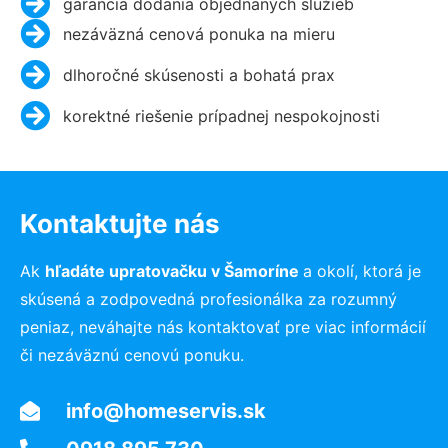
garancia dodania objednaných služieb
nezáväzná cenová ponuka na mieru
dlhoročné skúsenosti a bohatá prax
korektné riešenie prípadnej nespokojnosti
Kontaktujte nás
Ak
hľadáte
upratovačku
v
Šamoríne
a okolí, ktorá je
skúsená a zodpovedná profesionálka za rozumný
peniaz, neváhajte nás kontaktovať pre viac informácií
či nezáväznú cenovú ponuku.
info@homeservis.sk