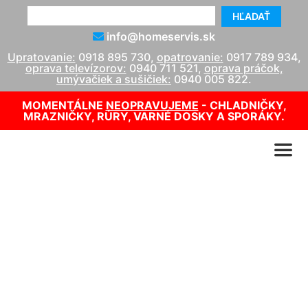
HĽADAŤ
info@homeservis.sk
Upratovanie:
0918 895 730
,
opatrovanie:
0917 789 934
,
oprava televízorov:
0940 711 521
,
oprava práčok,
umývačiek a sušičiek:
0940 005 822
.
MOMENTÁLNE
NEOPRAVUJEME
- CHLADNIČKY,
MRAZNIČKY, RÚRY, VARNÉ DOSKY A SPORÁKY.
Hľadáte upratovačku
Šamorín?
info@homeservis.sk
0918 895 730