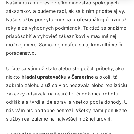
Našimi rukami prešlo veľké množstvo spokojných
zákazníkov a budeme radi, ak sa k nim pridáte aj vy.
Naše služby poskytujeme na profesionálnej úrovni už
roky a za výhodných podmienok. Taktiež sa snažíme
prispôsobiť a vyhovieť zákazníkovi v maximálnej
možnej miere. Samozrejmosťou sú aj konzultácie či
poradenstvo.
Určite sa vám už stalo alebo ste počuli príbehy, ako
niekto
hľadal
upratovačku v Šamoríne
a okolí, tá
zobrala zálohu a už sa viac neozvala alebo realizáciu
zákazky odsúvala na neurčito, či dokonca robotu
odflákla a tvrdila, že spravila všetko podľa dohody. U
nás vám nič podobné nehrozí. Všetky nami ponúkané
služby realizujeme na najvyššej možnej úrovni.