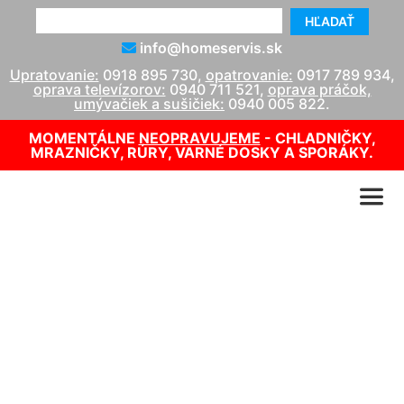
HĽADAŤ
info@homeservis.sk
Upratovanie:
0918 895 730
,
opatrovanie:
0917 789 934
,
oprava televízorov:
0940 711 521
,
oprava práčok,
umývačiek a sušičiek:
0940 005 822
.
MOMENTÁLNE
NEOPRAVUJEME
- CHLADNIČKY,
MRAZNIČKY, RÚRY, VARNÉ DOSKY A SPORÁKY.
Opatrovateľské služby pre
seniorov
info@homeservis.sk
0917 789 934