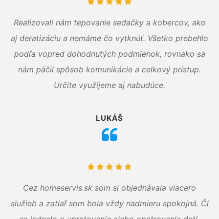
Realizovali nám tepovanie sedačky a kobercov, ako
aj deratizáciu a nemáme čo vytknúť. Všetko prebehlo
podľa vopred dohodnutých podmienok, rovnako sa
nám páčil spôsob komunikácie a celkový prístup.
Určite využijeme aj nabudúce.
LUKÁŠ
Cez homeservis.sk som si objednávala viacero
služieb a zatiaľ som bola vždy nadmieru spokojná. Či
sa jednalo o upratovanie alebo opatrovanie detí,