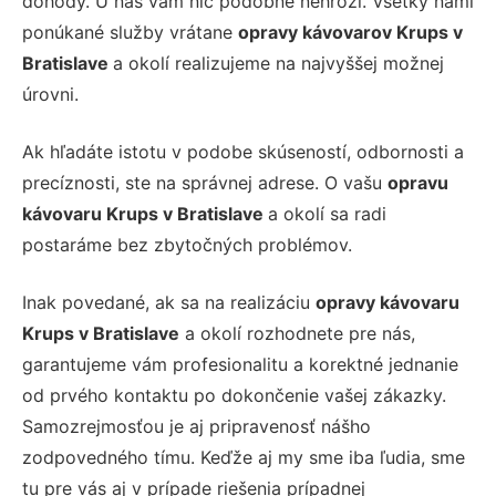
dohody. U nás vám nič podobné nehrozí. Všetky nami
ponúkané služby vrátane
opravy kávovarov Krups v
Bratislave
a okolí realizujeme na najvyššej možnej
úrovni.
Ak hľadáte istotu v podobe skúseností, odbornosti a
precíznosti, ste na správnej adrese. O vašu
opravu
kávovaru Krups v Bratislave
a okolí sa radi
postaráme bez zbytočných problémov.
Inak povedané, ak sa na realizáciu
opravy kávovaru
Krups v Bratislave
a okolí rozhodnete pre nás,
garantujeme vám profesionalitu a korektné jednanie
od prvého kontaktu po dokončenie vašej zákazky.
Samozrejmosťou je aj pripravenosť nášho
zodpovedného tímu. Keďže aj my sme iba ľudia, sme
tu pre vás aj v prípade riešenia prípadnej