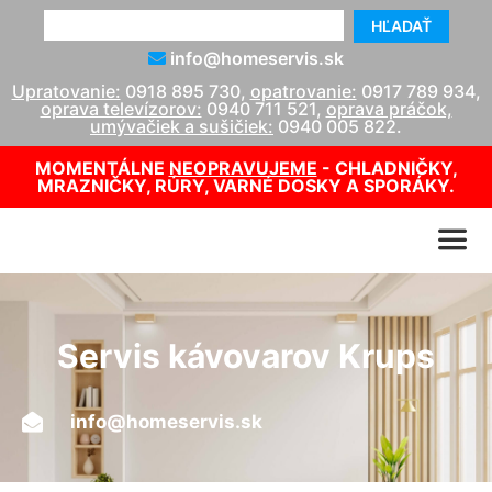
HĽADAŤ
info@homeservis.sk
Upratovanie:
0918 895 730
,
opatrovanie:
0917 789 934
,
oprava televízorov:
0940 711 521
,
oprava práčok,
umývačiek a sušičiek:
0940 005 822
.
MOMENTÁLNE
NEOPRAVUJEME
- CHLADNIČKY,
MRAZNIČKY, RÚRY, VARNÉ DOSKY A SPORÁKY.
Servis kávovarov Krups
info@homeservis.sk