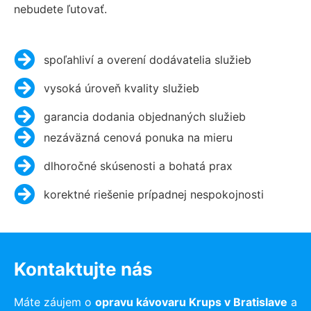
nebudete ľutovať.
spoľahliví a overení dodávatelia služieb
vysoká úroveň kvality služieb
garancia dodania objednaných služieb
nezáväzná cenová ponuka na mieru
dlhoročné skúsenosti a bohatá prax
korektné riešenie prípadnej nespokojnosti
Kontaktujte nás
Máte záujem o
opravu kávovaru Krups v Bratislave
a