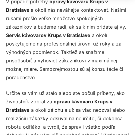
V prípade potreby
opravy kávovaru Krups v
Bratislave
a okolí nás neváhajte kontaktovať. Našimi
rukami prešlo veľké množstvo spokojných
zákazníkov a budeme radi, ak sa k nim pridáte aj vy.
Servis kávovarov Krups v Bratislave
a okolí
poskytujeme na profesionálnej úrovni už roky a za
výhodných podmienok. Taktiež sa snažíme
prispôsobiť a vyhovieť zákazníkovi v maximálnej
možnej miere. Samozrejmosťou sú aj konzultácie či
poradenstvo.
Určite sa vám už stalo alebo ste počuli príbehy, ako
živnostník zobral za
opravu kávovaru Krups v
Bratislave
a okolí zálohu a už sa viac neozval alebo
realizáciu zákazky odsúval na neurčito, či dokonca
robotu odflákol a tvrdil, že spravil všetko podľa