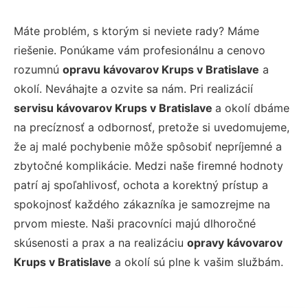
Máte problém, s ktorým si neviete rady? Máme
riešenie. Ponúkame vám profesionálnu a cenovo
rozumnú
opravu kávovarov Krups v Bratislave
a
okolí. Neváhajte a ozvite sa nám. Pri realizácií
servisu kávovarov Krups v Bratislave
a okolí dbáme
na precíznosť a odbornosť, pretože si uvedomujeme,
že aj malé pochybenie môže spôsobiť nepríjemné a
zbytočné komplikácie. Medzi naše firemné hodnoty
patrí aj spoľahlivosť, ochota a korektný prístup a
spokojnosť každého zákazníka je samozrejme na
prvom mieste. Naši pracovníci majú dlhoročné
skúsenosti a prax a na realizáciu
opravy kávovarov
Krups v Bratislave
a okolí sú plne k vašim službám.