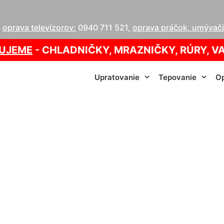
,
oprava televízorov:
0940 711 521
,
oprava práčok, umývačie
UJEME
- CHLADNIČKY, MRAZNIČKY, RÚRY, V
Upratovanie
Tepovanie
Op
ava práčiek Šamor
info@homeservis.sk
0940 005 822