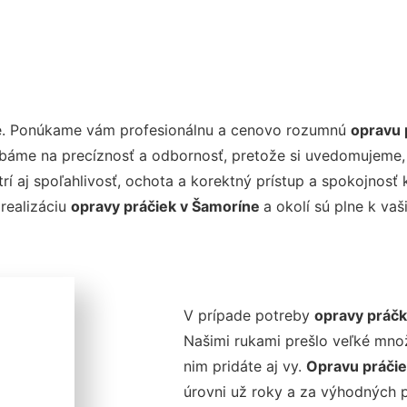
nie. Ponúkame vám profesionálnu a cenovo rozumnú
opravu 
dbáme na precíznosť a odbornosť, pretože si uvedomujeme,
rí aj spoľahlivosť, ochota a korektný prístup a spokojnos
 realizáciu
opravy práčiek v Šamoríne
a okolí sú plne k va
V prípade potreby
opravy práč
Našimi rukami prešlo veľké mno
nim pridáte aj vy.
Opravu práči
úrovni už roky a za výhodných p