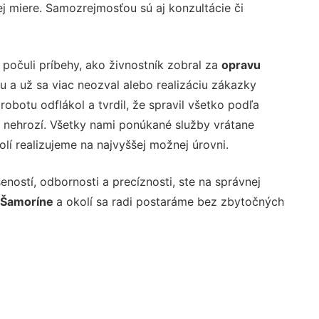
 miere. Samozrejmosťou sú aj konzultácie či
 počuli príbehy, ako živnostník zobral za
opravu
hu a už sa viac neozval alebo realizáciu zákazky
robotu odflákol a tvrdil, že spravil všetko podľa
nehrozí. Všetky nami ponúkané služby vrátane
olí realizujeme na najvyššej možnej úrovni.
ností, odbornosti a precíznosti, ste na správnej
v Šamoríne
a okolí sa radi postaráme bez zbytočných