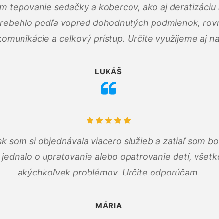
ám tepovanie sedačky a kobercov, ako aj deratizáci
prebehlo podľa vopred dohodnutých podmienok, rovn
omunikácie a celkový prístup. Určite využijeme aj n
LUKÁŠ
k som si objednávala viacero služieb a zatiaľ som b
a jednalo o upratovanie alebo opatrovanie detí, všet
akýchkoľvek problémov. Určite odporúčam.
MÁRIA