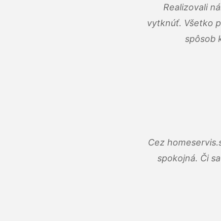
Realizovali n
vytknúť. Všetko 
spôsob k
Cez homeservis.s
spokojná. Či s