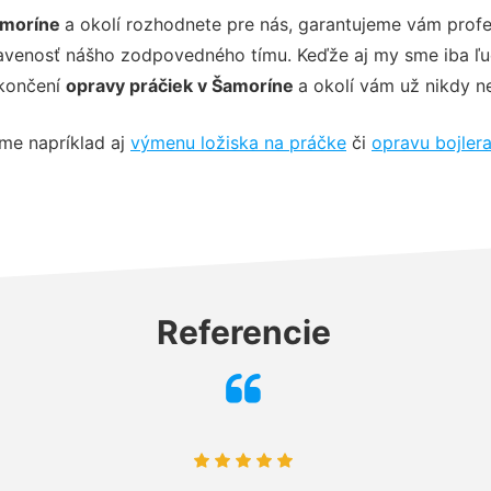
amoríne
a okolí rozhodnete pre nás, garantujeme vám profe
venosť nášho zodpovedného tímu. Keďže aj my sme iba ľudia
okončení
opravy práčiek v Šamoríne
a okolí vám už nikdy n
me napríklad aj
výmenu ložiska na práčke
či
opravu bojler
Referencie