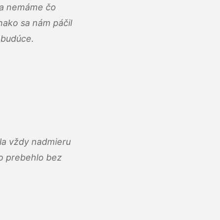
u a nemáme čo
ako sa nám páčil
abudúce.
ola vždy nadmieru
ko prebehlo bez