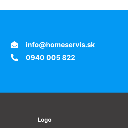
info@homeservis.sk
0940 005 822
Logo