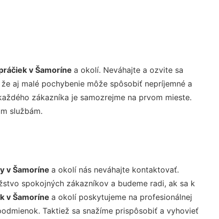
práčiek v Šamoríne
a okolí. Neváhajte a ozvite sa
 že aj malé pochybenie môže spôsobiť nepríjemné a
ť každého zákazníka je samozrejme na prvom mieste.
šim službám.
ky v Šamoríne
a okolí nás neváhajte kontaktovať.
žstvo spokojných zákazníkov a budeme radi, ak sa k
ek v Šamoríne
a okolí poskytujeme na profesionálnej
odmienok. Taktiež sa snažíme prispôsobiť a vyhovieť