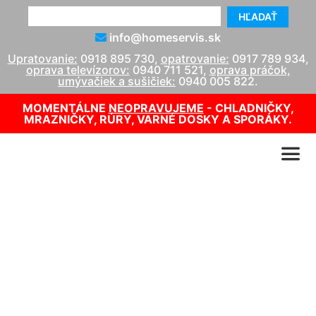
HĽADAŤ
info@homeservis.sk
Upratovanie:
0918 895 730
,
opatrovanie:
0917 789 934
,
oprava televízorov:
0940 711 521
,
oprava práčok,
umývačiek a sušičiek:
0940 005 822
.
MOMENTÁLNE
NEOPRAVUJEME
- CHLADNIČKY,
MRAZNIČKY, RÚRY, VARNÉ DOSKY A SPORÁKY.
Oprava práčiek Zanussi
info@homeservis.sk
0940 005 822