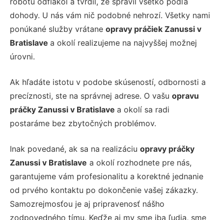
robotu odflákol a tvrdil, že spravil všetko podľa
dohody. U nás vám nič podobné nehrozí. Všetky nami
ponúkané služby vrátane
opravy práčiek Zanussi v
Bratislave
a okolí realizujeme na najvyššej možnej
úrovni.
Ak hľadáte istotu v podobe skúseností, odbornosti a
precíznosti, ste na správnej adrese. O vašu
opravu
práčky Zanussi v Bratislave
a okolí sa radi
postaráme bez zbytočných problémov.
Inak povedané, ak sa na realizáciu
opravy práčky
Zanussi v Bratislave
a okolí rozhodnete pre nás,
garantujeme vám profesionalitu a korektné jednanie
od prvého kontaktu po dokončenie vašej zákazky.
Samozrejmosťou je aj pripravenosť nášho
zodpovedného tímu. Keďže aj my sme iba ľudia, sme