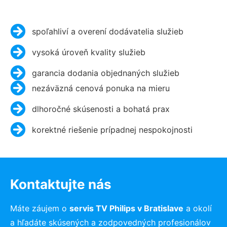
spoľahliví a overení dodávatelia služieb
vysoká úroveň kvality služieb
garancia dodania objednaných služieb
nezáväzná cenová ponuka na mieru
dlhoročné skúsenosti a bohatá prax
korektné riešenie prípadnej nespokojnosti
Kontaktujte nás
Máte záujem o
servis TV Philips v Bratislave
a okolí
a hľadáte skúsených a zodpovedných profesionálov