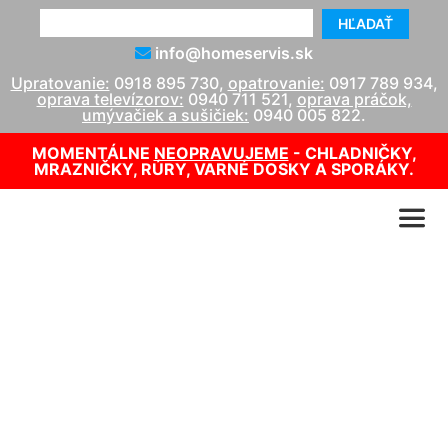
HĽADAŤ
info@homeservis.sk
Upratovanie:
0918 895 730
,
opatrovanie:
0917 789 934
,
oprava televízorov:
0940 711 521
,
oprava práčok,
umývačiek a sušičiek:
0940 005 822
.
MOMENTÁLNE
NEOPRAVUJEME
- CHLADNIČKY,
MRAZNIČKY, RÚRY, VARNÉ DOSKY A SPORÁKY.
Oprava TV Philips (servis
TV Philips)
info@homeservis.sk
0940 711 521