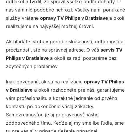
odflákol a tvrdil, že spravil všetko podľa dohody. U
nás vám nič podobné nehrozí. Všetky nami ponúkané
služby vrátane
opravy TV Philips v Bratislave
a okolí
realizujeme na najvyššej možnej úrovni.
Ak hľadáte istotu v podobe skúseností, odbornosti a
precíznosti, ste na správnej adrese. O váš
servis TV
Philips v Bratislave
a okolí sa radi postaráme bez
zbytočných problémov.
Inak povedané, ak sa na realizáciu
opravy TV Philips
v Bratislave
a okolí rozhodnete pre nás, garantujeme
vám profesionalitu a korektné jednanie od prvého
kontaktu po dokončenie vašej zákazky.
Samozrejmosťou je aj pripravenosť nášho
zodpovedného tímu. Keďže aj my sme iba ľudia, sme
tu pre vás aj v prípade riešenia prípadnej