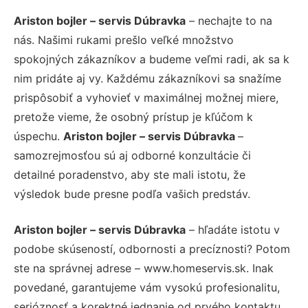
Ariston bojler – servis Dúbravka
– nechajte to na
nás. Našimi rukami prešlo veľké množstvo
spokojných zákazníkov a budeme veľmi radi, ak sa k
nim pridáte aj vy. Každému zákazníkovi sa snažíme
prispôsobiť a vyhovieť v maximálnej možnej miere,
pretože vieme, že osobný prístup je kľúčom k
úspechu.
Ariston bojler – servis Dúbravka
–
samozrejmosťou sú aj odborné konzultácie či
detailné poradenstvo, aby ste mali istotu, že
výsledok bude presne podľa vašich predstáv.
Ariston bojler – servis Dúbravka
– hľadáte istotu v
podobe skúseností, odbornosti a precíznosti? Potom
ste na správnej adrese – www.homeservis.sk. Inak
povedané, garantujeme vám vysokú profesionalitu,
serióznosť a korektné jednanie od prvého kontaktu