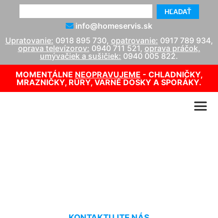
HĽADAŤ
info@homeservis.sk
Upratovanie:
0918 895 730
,
opatrovanie:
0917 789 934
,
oprava televízorov:
0940 711 521
,
oprava práčok,
umývačiek a sušičiek:
0940 005 822
.
MOMENTÁLNE
NEOPRAVUJEME
- CHLADNIČKY,
MRAZNIČKY, RÚRY, VARNÉ DOSKY A SPORÁKY.
Ariston bojler - servis
Dúbravka
KONTAKTUJTE NÁS