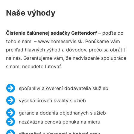
Naše výhody
Čistenie čalúnenej sedačky Gattendorf
– poďte do
toho s nami – www.homeservis.sk. Ponúkame vám
prehľad hlavných výhod a dôvodov, prečo sa obrátiť
na nás. Garantujeme vám, že nadviazanie spolupráce
s nami nebudete ľutovať.
spoľahliví a overení dodávatelia služieb
vysoká úroveň kvality služieb
garancia dodania objednaných služieb
nezáväzná cenová ponuka na mieru
dlhoročné skúsenosti a bohatá prax