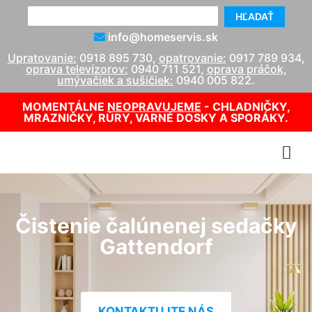
HĽADAŤ
info@homeservis.sk
Upratovanie:
0918 895 730
,
opatrovanie:
0917 789 934
,
oprava televízorov:
0940 711 521
,
oprava práčok,
umývačiek a sušičiek:
0940 005 822
.
MOMENTÁLNE
NEOPRAVUJEME
- CHLADNIČKY,
MRAZNIČKY, RÚRY, VARNÉ DOSKY A SPORÁKY.
Čistenie čalúnenej sedačky
Gattendorf
KONTAKTUJTE NÁS