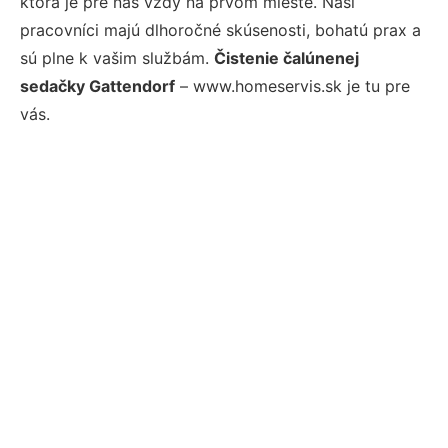
ktorá je pre nás vždy na prvom mieste. Naši
pracovníci majú dlhoročné skúsenosti, bohatú prax a
sú plne k vašim službám.
Čistenie čalúnenej
sedačky Gattendorf
– www.homeservis.sk je tu pre
vás.