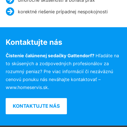
korektné riešenie prípadnej nespokojnosti
Kontaktujte nás
Čistenie čalúnenej sedačky Gattendorf?
Hľadáte na
to skúsených a zodpovedných profesionálov za
rozumný peniaz? Pre viac informácií či nezáväznú
cenovú ponuku nás neváhajte kontaktovať –
www.homeservis.sk.
KONTAKTUJTE NÁS