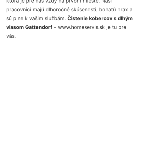
ktorá je pre nás vždy na prvom mieste. Naši
pracovníci majú dlhoročné skúsenosti, bohatú prax a
sú plne k vašim službám.
Čistenie kobercov s dlhým
vlasom Gattendorf
– www.homeservis.sk je tu pre
vás.