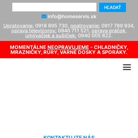
HĽADAŤ
info@homeservis.sk
Upratovanie:
0918 895 730
,
opatrovanie:
0917 789 934
,
oprava televízorov:
0940 711 521
,
oprava práčok,
umývačiek a sušičiek:
0940 005 822
.
MOMENTÁLNE
NEOPRAVUJEME
- CHLADNIČKY,
MRAZNIČKY, RÚRY, VARNÉ DOSKY A SPORÁKY.
Čistenie kobercov s dlhým
vlasom Gattendorf
KONTAKTUJTE NÁS