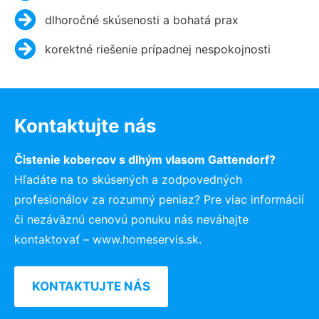
dlhoročné skúsenosti a bohatá prax
korektné riešenie prípadnej nespokojnosti
Kontaktujte nás
Čistenie kobercov s dlhým vlasom Gattendorf?
Hľadáte na to skúsených a zodpovedných
profesionálov za rozumný peniaz? Pre viac informácií
či nezáväznú cenovú ponuku nás neváhajte
kontaktovať – www.homeservis.sk.
KONTAKTUJTE NÁS