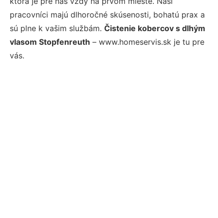
ktorá je pre nás vždy na prvom mieste. Naši
pracovníci majú dlhoročné skúsenosti, bohatú prax a
sú plne k vašim službám.
Čistenie kobercov s dlhým
vlasom Stopfenreuth
– www.homeservis.sk je tu pre
vás.