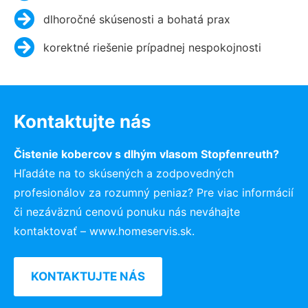
dlhoročné skúsenosti a bohatá prax
korektné riešenie prípadnej nespokojnosti
Kontaktujte nás
Čistenie kobercov s dlhým vlasom Stopfenreuth?
Hľadáte na to skúsených a zodpovedných
profesionálov za rozumný peniaz? Pre viac informácií
či nezáväznú cenovú ponuku nás neváhajte
kontaktovať – www.homeservis.sk.
KONTAKTUJTE NÁS