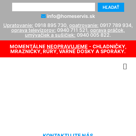
HĽADAŤ
info@homeservis.sk
Upratovanie:
0918 895 730
,
opatrovanie:
0917 789 934
,
oprava televízorov:
0940 711 521
,
oprava práčok,
umývačiek a sušičiek:
0940 005 822
.
MOMENTÁLNE
NEOPRAVUJEME
- CHLADNIČKY,
MRAZNIČKY, RÚRY, VARNÉ DOSKY A SPORÁKY.
Čistenie kobercov s dlhým
vlasom Stopfenreuth
KONTAKTUJTE NÁS