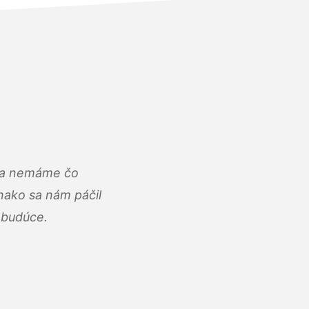
u a nemáme čo
ako sa nám páčil
abudúce.