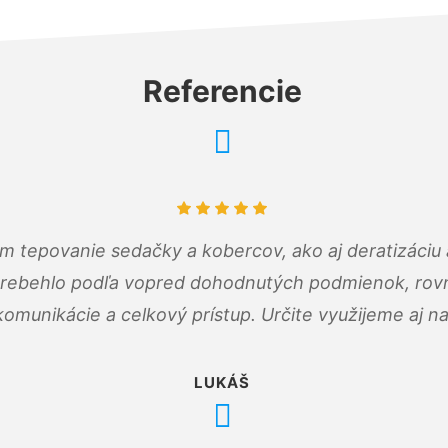
Referencie
ám tepovanie sedačky a kobercov, ako aj deratizáci
prebehlo podľa vopred dohodnutých podmienok, rovn
omunikácie a celkový prístup. Určite využijeme aj n
LUKÁŠ