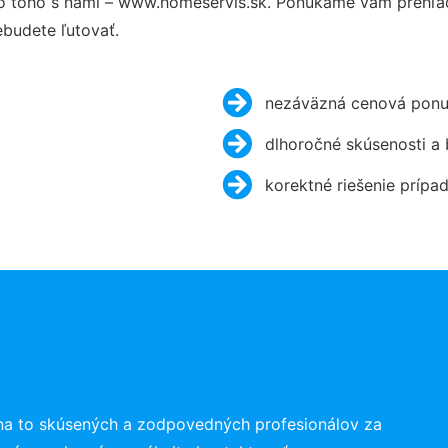
 toho s nami – www.homeservis.sk. Ponúkame vám prehľad 
budete ľutovať.
nezáväzná cenová ponu
dlhoročné skúsenosti a
korektné riešenie prípa
na to skúsených a zodpovedných profesionálov za