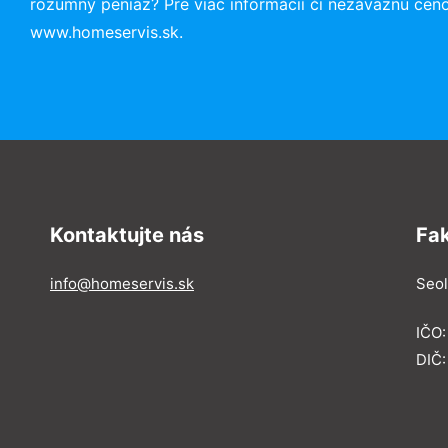
rozumný peniaz? Pre viac informácií či nezáväznú cen
www.homeservis.sk.
Kontaktujte nás
Fa
info@homeservis.sk
Seol
IČO
DIČ: