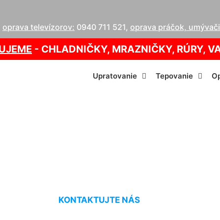
,
oprava televízorov:
0940 711 521
,
oprava práčok, umývačie
UJEME
- CHLADNIČKY, MRAZNIČKY, RÚRY, V
Upratovanie
Tepovanie
Op
ercov s dlhým vla
KONTAKTUJTE NÁS