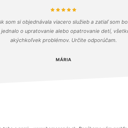
k som si objednávala viacero služieb a zatiaľ som b
a jednalo o upratovanie alebo opatrovanie detí, všet
akýchkoľvek problémov. Určite odporúčam.
MÁRIA