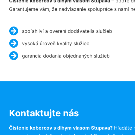
Čistenie kobercov s dlhým vlasom Stupava
– poďte do
Garantujeme vám, že nadviazanie spolupráce s nami ne
spoľahliví a overení dodávatelia služieb
vysoká úroveň kvality služieb
garancia dodania objednaných služieb
Kontaktujte nás
Čistenie kobercov s dlhým vlasom Stupava?
Hľadáte 