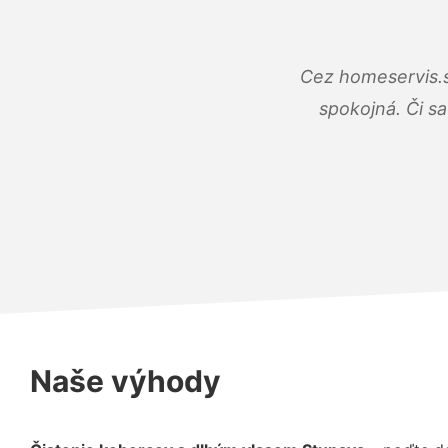
Cez homeservis.s
spokojná. Či s
Naše výhody