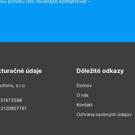
ovú ponuku nás neváhajte kontaktovať –
kturačné údaje
Dôležité odkazy
utions, s.r.o.
Domov
O nás
: 51973596
Kontakt
 2120857761
Ochrana osobných údajov