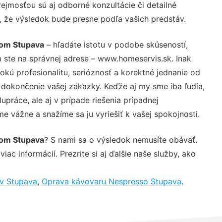
ejmosťou sú aj odborné konzultácie či detailné
u, že výsledok bude presne podľa vašich predstáv.
som Stupava
– hľadáte istotu v podobe skúseností,
 ste na správnej adrese – www.homeservis.sk. Inak
ú profesionalitu, serióznosť a korektné jednanie od
dokončenie vašej zákazky. Keďže aj my sme iba ľudia,
upráce, ale aj v prípade riešenia prípadnej
e vážne a snažíme sa ju vyriešiť k vašej spokojnosti.
som Stupava
? S nami sa o výsledok nemusíte obávať.
iac informácií. Prezrite si aj ďalšie naše služby, ako
v Stupava
,
Oprava kávovaru Nespresso Stupava
.