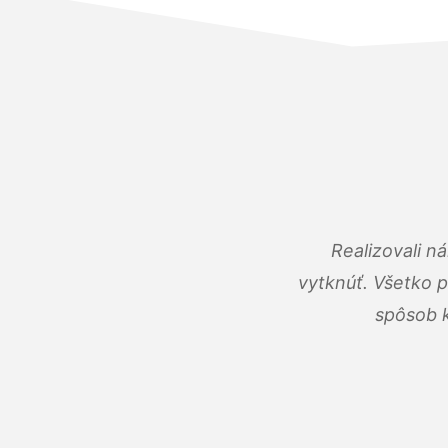
Realizovali n
vytknúť. Všetko 
spôsob k