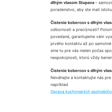
dlhým vlasom Stupava
– samozr
poradenstvo, aby ste mali istot
Čistenie kobercov s dlhým vla
odbornosti a precíznosti? Potom
povedané, garantujeme vám vysok
prvého kontaktu až po samotné 
sme tu pre vás nielen počas spol
nespokojnosti, ktorú vždy beriem
Čistenie kobercov s dlhým vla
Neváhajte a kontaktujte nás pre v
napríklad
Oprava kuchynských spotrebičo