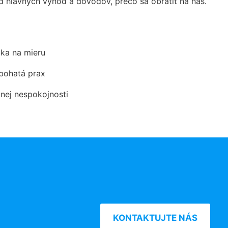
hlavných výhod a dôvodov, prečo sa obrátiť na nás.
ka na mieru
 bohatá prax
dnej nespokojnosti
KONTAKTUJTE NÁS