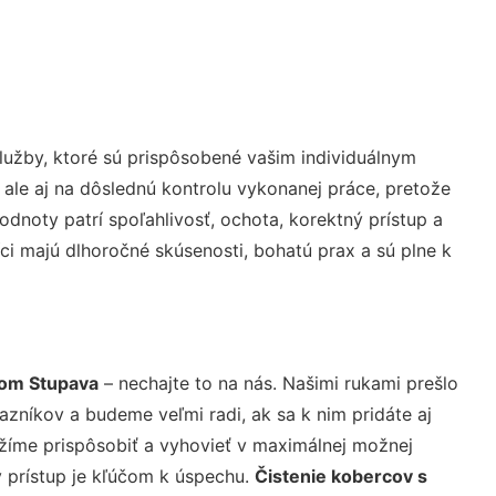
užby, ktoré sú prispôsobené vašim individuálnym
 ale aj na dôslednú kontrolu vykonanej práce, pretože
noty patrí spoľahlivosť, ochota, korektný prístup a
i majú dlhoročné skúsenosti, bohatú prax a sú plne k
som Stupava
– nechajte to na nás. Našimi rukami prešlo
níkov a budeme veľmi radi, ak sa k nim pridáte aj
žíme prispôsobiť a vyhovieť v maximálnej možnej
 prístup je kľúčom k úspechu.
Čistenie kobercov s