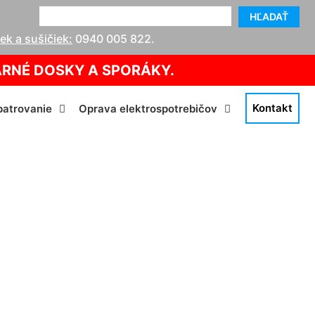
HĽADAŤ
k a sušičiek:
0940 005 822
.
ARNÉ DOSKY A SPORÁKY.
Kontakt
atrovanie
Oprava elektrospotrebičov
som Stupava