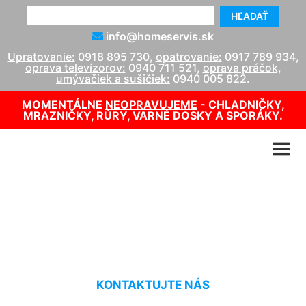
HĽADAŤ
info@homeservis.sk
Upratovanie:
0918 895 730
,
opatrovanie:
0917 789 934
,
oprava televízorov:
0940 711 521
,
oprava práčok,
umývačiek a sušičiek:
0940 005 822
.
MOMENTÁLNE
NEOPRAVUJEME
- CHLADNIČKY,
MRAZNIČKY, RÚRY, VARNÉ DOSKY A SPORÁKY.
Umývanie Koliba
KONTAKTUJTE NÁS