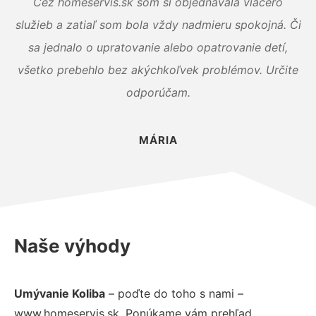
Cez homeservis.sk som si objednávala viacero
služieb a zatiaľ som bola vždy nadmieru spokojná. Či
sa jednalo o upratovanie alebo opatrovanie detí,
všetko prebehlo bez akýchkoľvek problémov. Určite
odporúčam.
MÁRIA
Naše výhody
Umývanie Koliba
– poďte do toho s nami –
www.homeservis.sk. Ponúkame vám prehľad