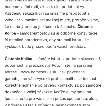
budeme veľmi radi, ak sa k nim pridáte aj vy.
Každému zákazníkovi sa snažíme prispôsobiť a
vyhovieť v maximálnej možnej miere, pretože vieme,
že osobný prístup je kľúčom k úspechu.
Čistenie
Koliba
– samozrejmosťou sú aj odborné konzultácie
či detailné poradenstvo, aby ste mali istotu, že
výsledok bude presne podľa vašich predstáv.
Čistenie Koliba
– hľadáte istotu v podobe skúseností,
odbornosti a precíznosti? Potom ste na správnej
adrese – www.homeservis.sk. Inak povedané,
garantujeme vám vysokú profesionalitu, serióznosť a
korektné jednanie od prvého kontaktu až po samotné
dokončenie vašej zákazky. Keďže aj my sme iba
ľudia, sme tu pre vás nielen počas spolupráce, ale aj
v prípade riešenia prípadnej nespokojnosti, ktorú