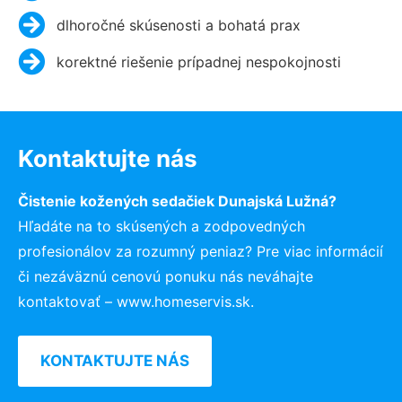
dlhoročné skúsenosti a bohatá prax
korektné riešenie prípadnej nespokojnosti
Kontaktujte nás
Čistenie kožených sedačiek Dunajská Lužná?
Hľadáte na to skúsených a zodpovedných
profesionálov za rozumný peniaz? Pre viac informácií
či nezáväznú cenovú ponuku nás neváhajte
kontaktovať – www.homeservis.sk.
KONTAKTUJTE NÁS