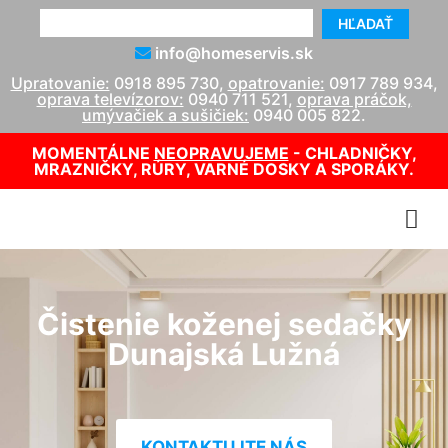
HĽADAŤ
info@homeservis.sk
Upratovanie:
0918 895 730
,
opatrovanie:
0917 789 934
,
oprava televízorov:
0940 711 521
,
oprava práčok,
umývačiek a sušičiek:
0940 005 822
.
MOMENTÁLNE
NEOPRAVUJEME
- CHLADNIČKY,
MRAZNIČKY, RÚRY, VARNÉ DOSKY A SPORÁKY.
Čistenie koženej sedačky
Dunajská Lužná
KONTAKTUJTE NÁS