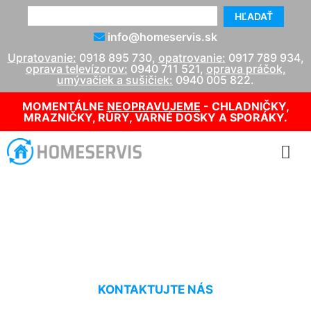
HĽADAŤ
info@homeservis.sk
Upratovanie:
0918 895 730
,
opatrovanie:
0917 789 934
,
oprava televízorov:
0940 711 521
,
oprava práčok,
umývačiek a sušičiek:
0940 005 822
.
MOMENTÁLNE
NEOPRAVUJEME
- CHLADNIČKY,
MRAZNIČKY, RÚRY, VARNÉ DOSKY A SPORÁKY.
Čistenie nábytku Edelstal
KONTAKTUJTE NÁS