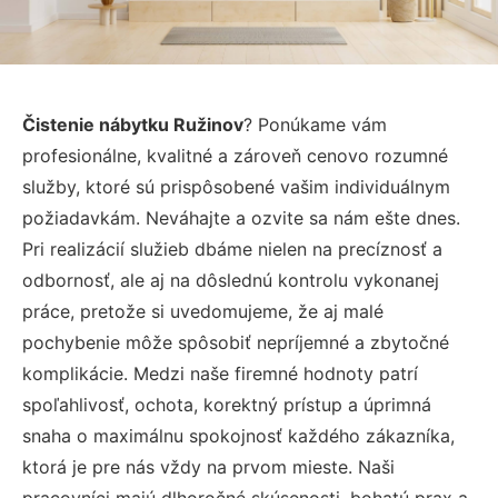
Čistenie nábytku Ružinov
? Ponúkame vám
profesionálne, kvalitné a zároveň cenovo rozumné
služby, ktoré sú prispôsobené vašim individuálnym
požiadavkám. Neváhajte a ozvite sa nám ešte dnes.
Pri realizácií služieb dbáme nielen na precíznosť a
odbornosť, ale aj na dôslednú kontrolu vykonanej
práce, pretože si uvedomujeme, že aj malé
pochybenie môže spôsobiť nepríjemné a zbytočné
komplikácie. Medzi naše firemné hodnoty patrí
spoľahlivosť, ochota, korektný prístup a úprimná
snaha o maximálnu spokojnosť každého zákazníka,
ktorá je pre nás vždy na prvom mieste. Naši
pracovníci majú dlhoročné skúsenosti, bohatú prax a