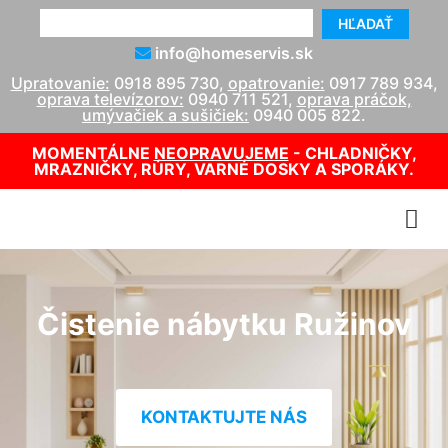
HĽADAŤ
info@homeservis.sk
Upratovanie:
0918 895 730
,
opatrovanie:
0917 789 934
,
oprava televízorov:
0940 711 521
,
oprava práčok,
umývačiek a sušičiek:
0940 005 822
.
MOMENTÁLNE
NEOPRAVUJEME
- CHLADNIČKY,
MRAZNIČKY, RÚRY, VARNÉ DOSKY A SPORÁKY.
Čistenie nábytku Ružinov
KONTAKTUJTE NÁS