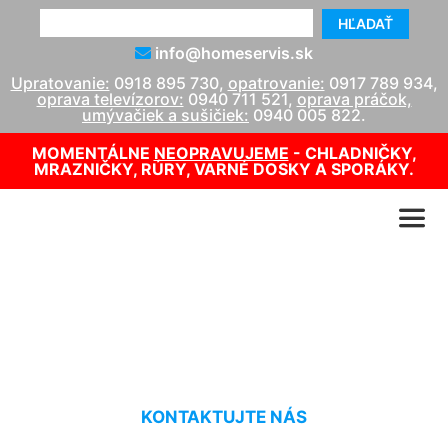
HĽADAŤ
info@homeservis.sk
Upratovanie:
0918 895 730
,
opatrovanie:
0917 789 934
,
oprava televízorov:
0940 711 521
,
oprava práčok,
umývačiek a sušičiek:
0940 005 822
.
MOMENTÁLNE
NEOPRAVUJEME
- CHLADNIČKY,
MRAZNIČKY, RÚRY, VARNÉ DOSKY A SPORÁKY.
Čistenie nábytku Wolfsthal
KONTAKTUJTE NÁS