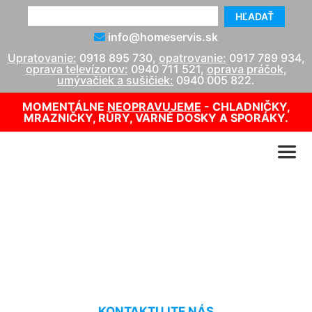
HĽADAŤ
info@homeservis.sk
Upratovanie:
0918 895 730
,
opatrovanie:
0917 789 934
,
oprava televízorov:
0940 711 521
,
oprava práčok,
umývačiek a sušičiek:
0940 005 822
.
MOMENTÁLNE
NEOPRAVUJEME
- CHLADNIČKY,
MRAZNIČKY, RÚRY, VARNÉ DOSKY A SPORÁKY.
Čistenie plastových okien
Veľká Paka
KONTAKTUJTE NÁS