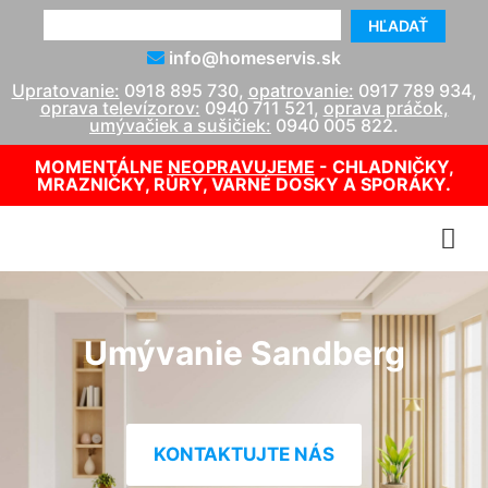
HĽADAŤ
info@homeservis.sk
Upratovanie:
0918 895 730
,
opatrovanie:
0917 789 934
,
oprava televízorov:
0940 711 521
,
oprava práčok,
umývačiek a sušičiek:
0940 005 822
.
MOMENTÁLNE
NEOPRAVUJEME
- CHLADNIČKY,
MRAZNIČKY, RÚRY, VARNÉ DOSKY A SPORÁKY.
Umývanie Sandberg
KONTAKTUJTE NÁS