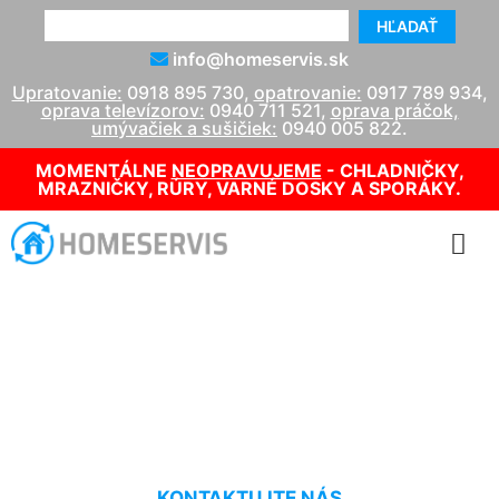
HĽADAŤ
info@homeservis.sk
Upratovanie:
0918 895 730
,
opatrovanie:
0917 789 934
,
oprava televízorov:
0940 711 521
,
oprava práčok,
umývačiek a sušičiek:
0940 005 822
.
MOMENTÁLNE
NEOPRAVUJEME
- CHLADNIČKY,
MRAZNIČKY, RÚRY, VARNÉ DOSKY A SPORÁKY.
Čistenie vertikálnych
žalúzií Sandberg
KONTAKTUJTE NÁS