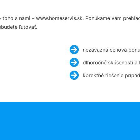
 toho s nami – www.homeservis.sk. Ponúkame vám prehľad 
budete ľutovať.
nezáväzná cenová ponu
dlhoročné skúsenosti a
korektné riešenie prípa