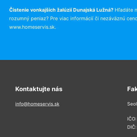
Čistenie vonkajších žalúzií Dunajská Lužná?
Hľadáte 
rozumný peniaz? Pre viac informácií či nezáväznú cen
www.homeservis.sk.
Kontaktujte nás
Fa
info@homeservis.sk
Seol
IČO
DIČ: