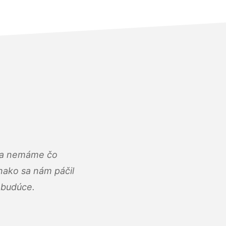
u a nemáme čo
ako sa nám páčil
abudúce.