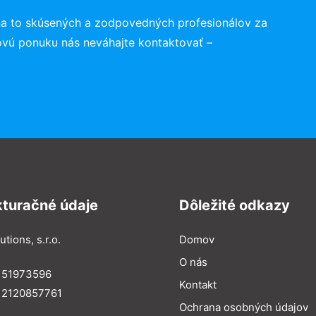
na to skúsených a zodpovedných profesionálov za
ovú ponuku nás neváhajte kontaktovať –
kturačné údaje
Dôležité odkazy
utions, s.r.o.
Domov
O nás
: 51973596
Kontakt
 2120857761
Ochrana osobných údajov