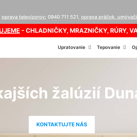
,
oprava televízorov:
0940 711 521
,
oprava práčok, umývačie
UJEME
- CHLADNIČKY, MRAZNIČKY, RÚRY, V
Upratovanie
Tepovanie
Op
kajších žalúzií Du
KONTAKTUJTE NÁS