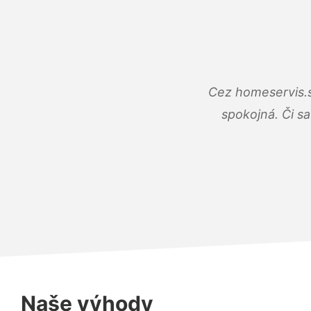
Cez homeservis.s
spokojná. Či s
Naše výhody