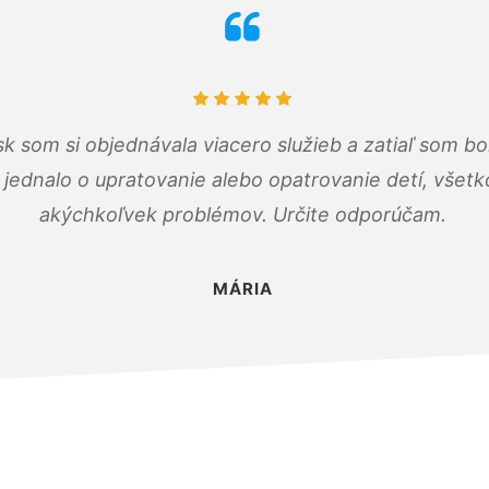
k som si objednávala viacero služieb a zatiaľ som b
a jednalo o upratovanie alebo opatrovanie detí, všet
akýchkoľvek problémov. Určite odporúčam.
MÁRIA