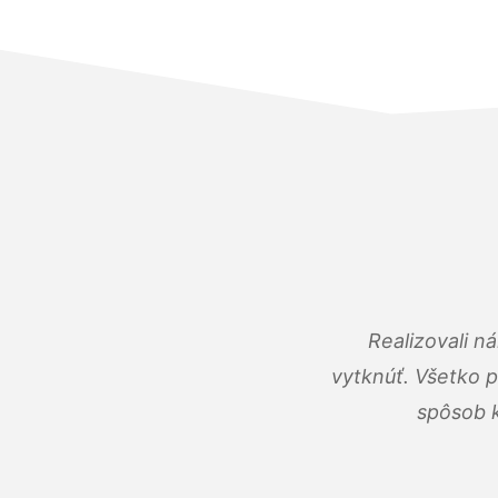
Realizovali n
vytknúť. Všetko 
spôsob k