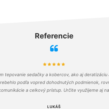
Referencie
ám tepovanie sedačky a kobercov, ako aj deratizáci
prebehlo podľa vopred dohodnutých podmienok, rovn
omunikácie a celkový prístup. Určite využijeme aj n
LUKÁŠ