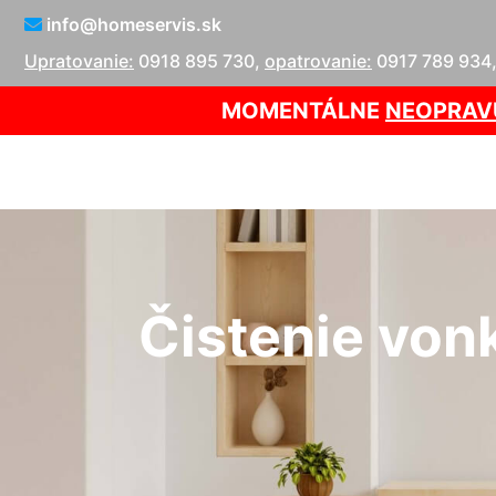
info@homeservis.sk
Upratovanie:
0918 895 730
,
opatrovanie:
0917 789 934
MOMENTÁLNE
NEOPRAV
Čistenie von