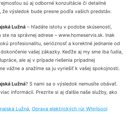
ejmosťou sú aj odborné konzultácie či detailné
u, že výsledok bude presne podľa vašich predstáv.
ajská Lužná
– hľadáte istotu v podobe skúseností,
 ste na správnej adrese – www.homeservis.sk. Inak
ú profesionalitu, serióznosť a korektné jednanie od
dokončenie vašej zákazky. Keďže aj my sme iba ľudia,
upráce, ale aj v prípade riešenia prípadnej
e vážne a snažíme sa ju vyriešiť k vašej spokojnosti.
ajská Lužná
? S nami sa o výsledok nemusíte obávať.
iac informácií. Prezrite si aj ďalšie naše služby, ako
najská Lužná
,
Oprava elektrických rúr Whirlpool