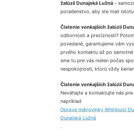
žalúzií Dunajská Lužná
– samozr
poradenstvo, aby ste mali istot
Čistenie vonkajších žalúzií Dun
odbornosti a precíznosti? Potom
povedané, garantujeme vám vysok
prvého kontaktu až po samotné 
sme tu pre vás nielen počas spol
nespokojnosti, ktorú vždy beriem
Čistenie vonkajších žalúzií Dun
Neváhajte a kontaktujte nás pre v
napríklad
Oprava mikrovlnky Whirlpool Du
Dunajská Lužná
.