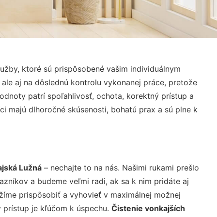
užby, ktoré sú prispôsobené vašim individuálnym
 ale aj na dôslednú kontrolu vykonanej práce, pretože
noty patrí spoľahlivosť, ochota, korektný prístup a
i majú dlhoročné skúsenosti, bohatú prax a sú plne k
ajská Lužná
– nechajte to na nás. Našimi rukami prešlo
níkov a budeme veľmi radi, ak sa k nim pridáte aj
žíme prispôsobiť a vyhovieť v maximálnej možnej
 prístup je kľúčom k úspechu.
Čistenie vonkajších