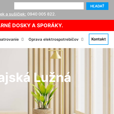
HĽADAŤ
k a sušičiek:
0940 005 822
.
ARNÉ DOSKY A SPORÁKY.
Kontakt
atrovanie
Oprava elektrospotrebičov
najská Lužná