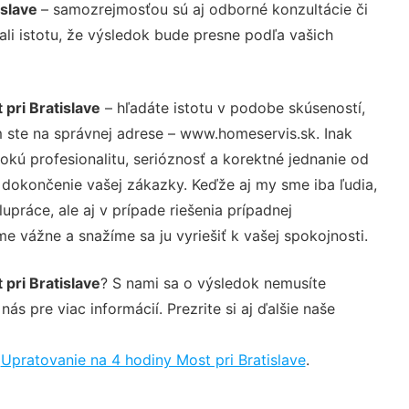
islave
– samozrejmosťou sú aj odborné konzultácie či
ali istotu, že výsledok bude presne podľa vašich
 pri Bratislave
– hľadáte istotu v podobe skúseností,
 ste na správnej adrese – www.homeservis.sk. Inak
ú profesionalitu, serióznosť a korektné jednanie od
dokončenie vašej zákazky. Keďže aj my sme iba ľudia,
upráce, ale aj v prípade riešenia prípadnej
e vážne a snažíme sa ju vyriešiť k vašej spokojnosti.
 pri Bratislave
? S nami sa o výsledok nemusíte
ás pre viac informácií. Prezrite si aj ďalšie naše
,
Upratovanie na 4 hodiny Most pri Bratislave
.