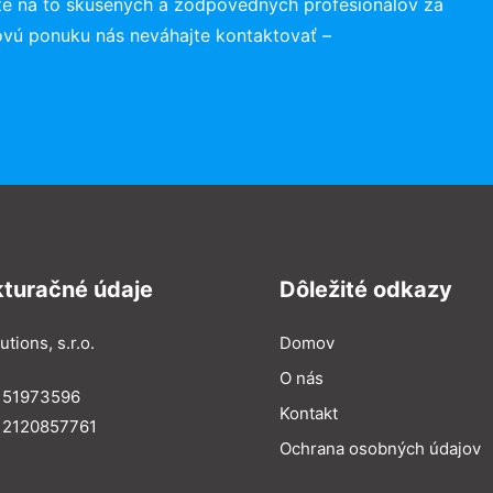
te na to skúsených a zodpovedných profesionálov za
ovú ponuku nás neváhajte kontaktovať –
kturačné údaje
Dôležité odkazy
utions, s.r.o.
Domov
O nás
: 51973596
Kontakt
 2120857761
Ochrana osobných údajov