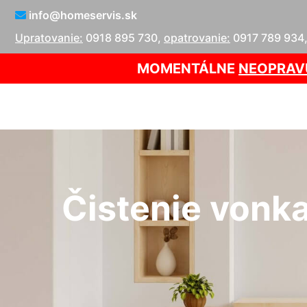
info@homeservis.sk
Upratovanie:
0918 895 730
,
opatrovanie:
0917 789 934
MOMENTÁLNE
NEOPRAV
Čistenie vonkaj