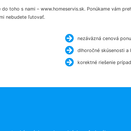
 do toho s nami – www.homeservis.sk. Ponúkame vám prehľ
mi nebudete ľutovať.
nezáväzná cenová ponu
dlhoročné skúsenosti a
korektné riešenie prípa