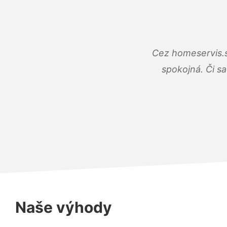
Cez homeservis.s
spokojná. Či s
Naše výhody