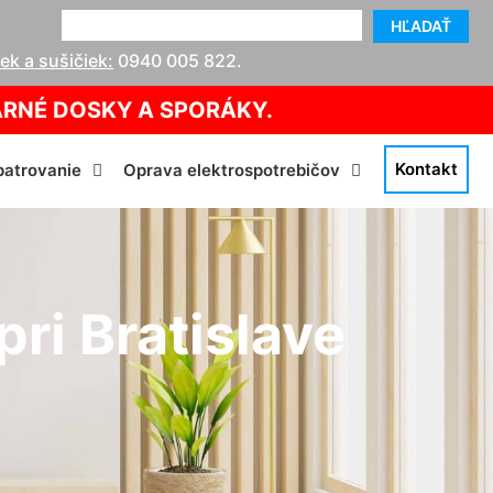
HĽADAŤ
k a sušičiek:
0940 005 822
.
ARNÉ DOSKY A SPORÁKY.
Kontakt
atrovanie
Oprava elektrospotrebičov
pri Bratislave