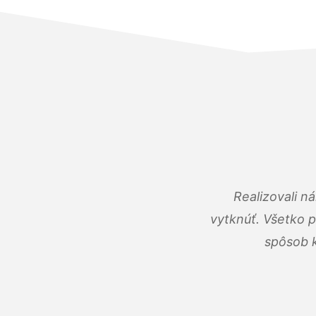
Realizovali n
vytknúť. Všetko 
spôsob k