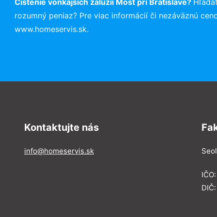
Čistenie vonkajších žalúzií Most pri Bratislave?
Hľadá
rozumný peniaz? Pre viac informácií či nezáväznú cen
www.homeservis.sk.
Kontaktujte nás
Fa
info@homeservis.sk
Seol
IČO
DIČ: