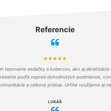
Referencie
ám tepovanie sedačky a kobercov, ako aj deratizáci
prebehlo podľa vopred dohodnutých podmienok, rovn
omunikácie a celkový prístup. Určite využijeme aj n
LUKÁŠ