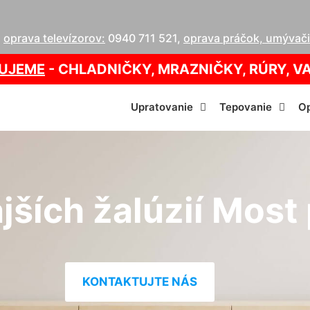
,
oprava televízorov:
0940 711 521
,
oprava práčok, umývačie
UJEME
- CHLADNIČKY, MRAZNIČKY, RÚRY, V
Upratovanie
Tepovanie
Op
ších žalúzií Most 
KONTAKTUJTE NÁS