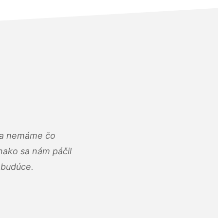
u a nemáme čo
ako sa nám páčil
abudúce.