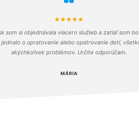
k som si objednávala viacero služieb a zatiaľ som b
a jednalo o upratovanie alebo opatrovanie detí, všet
akýchkoľvek problémov. Určite odporúčam.
MÁRIA