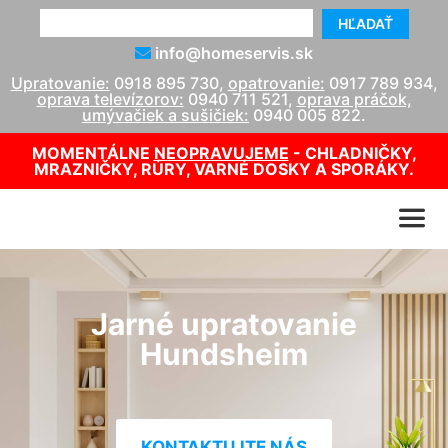
HĽADAŤ
info@homeservis.sk
Upratovanie:
0918 895 730
,
opatrovanie:
0917 789 934
,
oprava televízorov:
0940 711 521
,
oprava práčok,
umývačiek a sušičiek:
0940 005 822
.
MOMENTÁLNE
NEOPRAVUJEME
- CHLADNIČKY,
MRAZNIČKY, RÚRY, VARNÉ DOSKY A SPORÁKY.
Jarné upratovanie
Hundsheim
KONTAKTUJTE NÁS