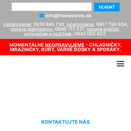
HĽADAŤ
info@homeservis.sk
Upratovanie:
0918 895 730
,
opatrovanie:
0917 789 934
,
oprava televízorov:
0940 711 521
,
oprava práčok,
umývačiek a sušičiek:
0940 005 822
.
MOMENTÁLNE
NEOPRAVUJEME
- CHLADNIČKY,
MRAZNIČKY, RÚRY, VARNÉ DOSKY A SPORÁKY.
Tepovanie doma Krasňany
KONTAKTUJTE NÁS