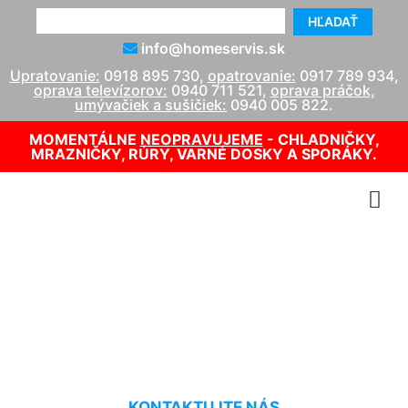
HĽADAŤ
info@homeservis.sk
Upratovanie:
0918 895 730
,
opatrovanie:
0917 789 934
,
oprava televízorov:
0940 711 521
,
oprava práčok,
umývačiek a sušičiek:
0940 005 822
.
MOMENTÁLNE
NEOPRAVUJEME
- CHLADNIČKY,
MRAZNIČKY, RÚRY, VARNÉ DOSKY A SPORÁKY.
Oprava diaľkového
ovládania TV Schönabrun
KONTAKTUJTE NÁS