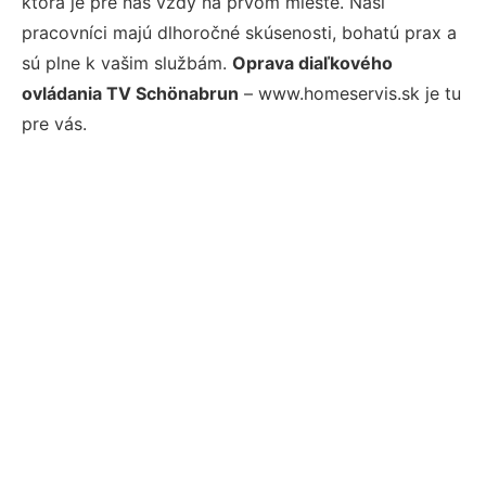
ktorá je pre nás vždy na prvom mieste. Naši
pracovníci majú dlhoročné skúsenosti, bohatú prax a
sú plne k vašim službám.
Oprava diaľkového
ovládania TV Schönabrun
– www.homeservis.sk je tu
pre vás.