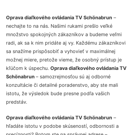
Oprava diaľkového ovládania TV Schönabrun
–
nechajte to na nás. Našimi rukami prešlo veľké
množstvo spokojných zákazníkov a budeme veľmi
radi, ak sa k nim pridáte aj vy. Každému zákazníkovi
sa snažíme prispôsobiť a vyhovieť v maximálnej
možnej miere, pretože vieme, že osobný prístup je
kľúčom k úspechu.
Oprava diaľkového ovládania TV
Schönabrun
– samozrejmosťou sú aj odborné
konzultácie či detailné poradenstvo, aby ste mali
istotu, že výsledok bude presne podľa vašich
predstáv.
Oprava diaľkového ovládania TV Schönabrun
–
hľadáte istotu v podobe skúseností, odbornosti a
precíznosti? Potom ste na správnej adrese –