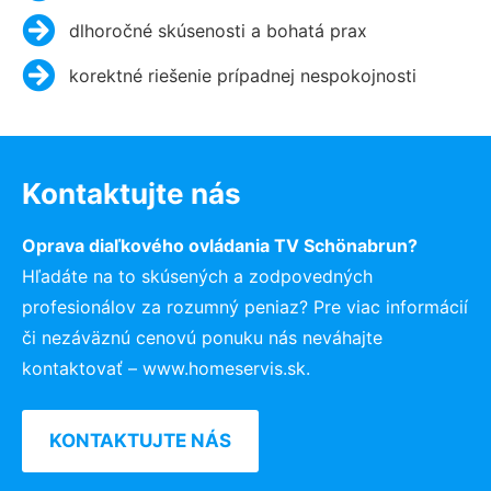
dlhoročné skúsenosti a bohatá prax
korektné riešenie prípadnej nespokojnosti
Kontaktujte nás
Oprava diaľkového ovládania TV Schönabrun?
Hľadáte na to skúsených a zodpovedných
profesionálov za rozumný peniaz? Pre viac informácií
či nezáväznú cenovú ponuku nás neváhajte
kontaktovať – www.homeservis.sk.
KONTAKTUJTE NÁS