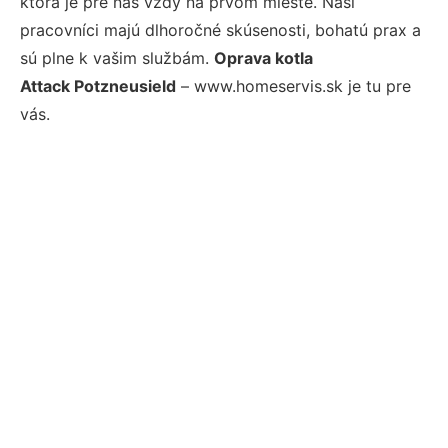
ktorá je pre nás vždy na prvom mieste. Naši
pracovníci majú dlhoročné skúsenosti, bohatú prax a
sú plne k vašim službám.
Oprava kotla
Attack Potzneusield
– www.homeservis.sk je tu pre
vás.