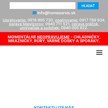
HĽADAŤ
info@homeservis.sk
Upratovanie:
0918 895 730
,
opatrovanie:
0917 789 934
,
oprava televízorov:
0940 711 521
,
oprava práčok,
umývačiek a sušičiek:
0940 005 822
.
MOMENTÁLNE
NEOPRAVUJEME
- CHLADNIČKY,
MRAZNIČKY, RÚRY, VARNÉ DOSKY A SPORÁKY.
Oprava kotla Attack
Potzneusield
KONTAKTUJTE NÁS