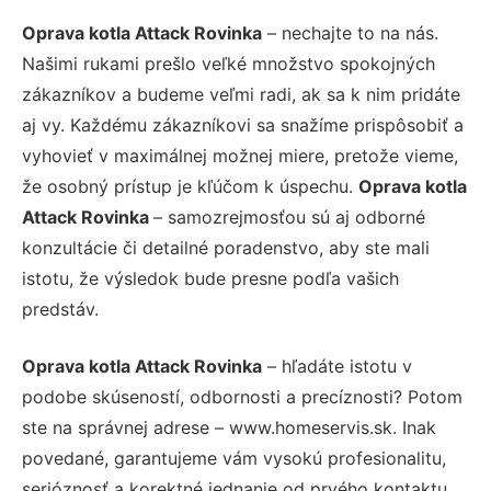
Oprava kotla Attack Rovinka
– nechajte to na nás.
Našimi rukami prešlo veľké množstvo spokojných
zákazníkov a budeme veľmi radi, ak sa k nim pridáte
aj vy. Každému zákazníkovi sa snažíme prispôsobiť a
vyhovieť v maximálnej možnej miere, pretože vieme,
že osobný prístup je kľúčom k úspechu.
Oprava kotla
Attack Rovinka
– samozrejmosťou sú aj odborné
konzultácie či detailné poradenstvo, aby ste mali
istotu, že výsledok bude presne podľa vašich
predstáv.
Oprava kotla Attack Rovinka
– hľadáte istotu v
podobe skúseností, odbornosti a precíznosti? Potom
ste na správnej adrese – www.homeservis.sk. Inak
povedané, garantujeme vám vysokú profesionalitu,
serióznosť a korektné jednanie od prvého kontaktu