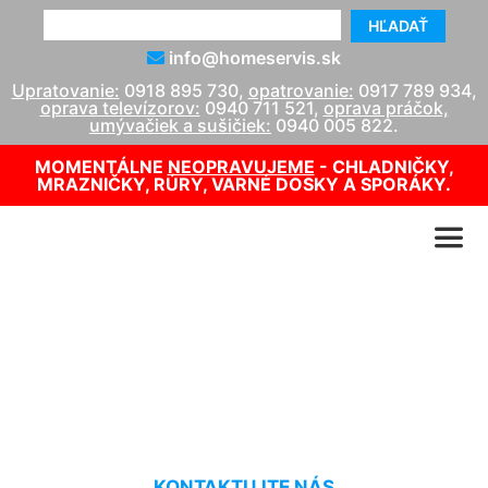
HĽADAŤ
info@homeservis.sk
Upratovanie:
0918 895 730
,
opatrovanie:
0917 789 934
,
oprava televízorov:
0940 711 521
,
oprava práčok,
umývačiek a sušičiek:
0940 005 822
.
MOMENTÁLNE
NEOPRAVUJEME
- CHLADNIČKY,
MRAZNIČKY, RÚRY, VARNÉ DOSKY A SPORÁKY.
Oprava kotla Attack
Rovinka
KONTAKTUJTE NÁS