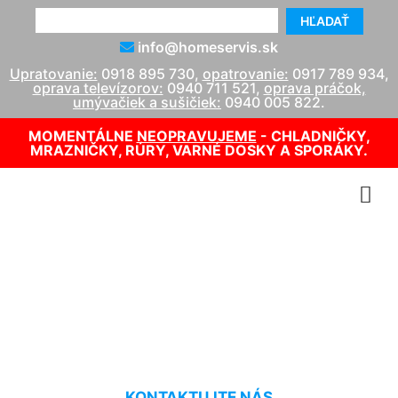
HĽADAŤ
info@homeservis.sk
Upratovanie:
0918 895 730
,
opatrovanie:
0917 789 934
,
oprava televízorov:
0940 711 521
,
oprava práčok,
umývačiek a sušičiek:
0940 005 822
.
MOMENTÁLNE
NEOPRAVUJEME
- CHLADNIČKY,
MRAZNIČKY, RÚRY, VARNÉ DOSKY A SPORÁKY.
Oprava kotla Attack Staré
Mesto
KONTAKTUJTE NÁS