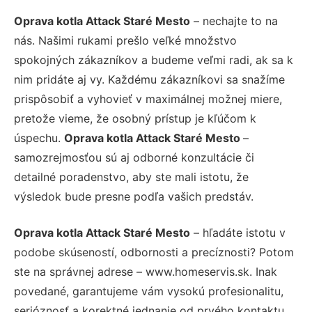
Oprava kotla Attack Staré Mesto
– nechajte to na
nás. Našimi rukami prešlo veľké množstvo
spokojných zákazníkov a budeme veľmi radi, ak sa k
nim pridáte aj vy. Každému zákazníkovi sa snažíme
prispôsobiť a vyhovieť v maximálnej možnej miere,
pretože vieme, že osobný prístup je kľúčom k
úspechu.
Oprava kotla Attack Staré Mesto
–
samozrejmosťou sú aj odborné konzultácie či
detailné poradenstvo, aby ste mali istotu, že
výsledok bude presne podľa vašich predstáv.
Oprava kotla Attack Staré Mesto
– hľadáte istotu v
podobe skúseností, odbornosti a precíznosti? Potom
ste na správnej adrese – www.homeservis.sk. Inak
povedané, garantujeme vám vysokú profesionalitu,
serióznosť a korektné jednanie od prvého kontaktu