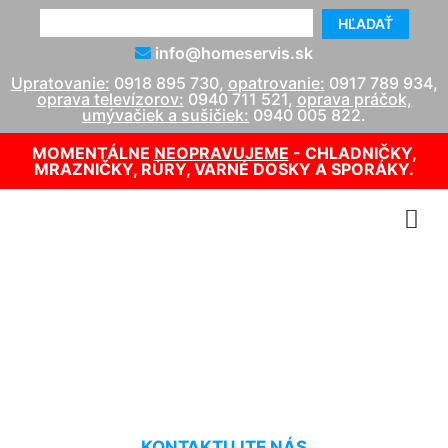
HĽADAŤ
info@homeservis.sk
Upratovanie:
0918 895 730
,
opatrovanie:
0917 789 934
,
oprava televízorov:
0940 711 521
,
oprava práčok,
umývačiek a sušičiek:
0940 005 822
.
MOMENTÁLNE
NEOPRAVUJEME
- CHLADNIČKY,
MRAZNIČKY, RÚRY, VARNÉ DOSKY A SPORÁKY.
Oprava kotla Attack
Tomášov
KONTAKTUJTE NÁS