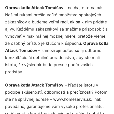
Oprava kotla Attack Tomášov
– nechajte to na nás.
Našimi rukami prešlo veľké množstvo spokojných
zákazníkov a budeme veľmi radi, ak sa k nim pridáte
aj vy. Každému zákazníkovi sa snažíme prispôsobiť a
vyhovieť v maximálnej možnej miere, pretože vieme,
že osobný prístup je kľúčom k úspechu.
Oprava kotla
Attack Tomášov
– samozrejmosťou sú aj odborné
konzultácie či detailné poradenstvo, aby ste mali
istotu, že výsledok bude presne podľa vašich
predstáv.
Oprava kotla Attack Tomášov
– hľadáte istotu v
podobe skúseností, odbornosti a precíznosti? Potom
ste na správnej adrese – www.homeservis.sk. Inak
povedané, garantujeme vám vysokú profesionalitu,
serióznosť a korektné jednanie od prvého kontaktu