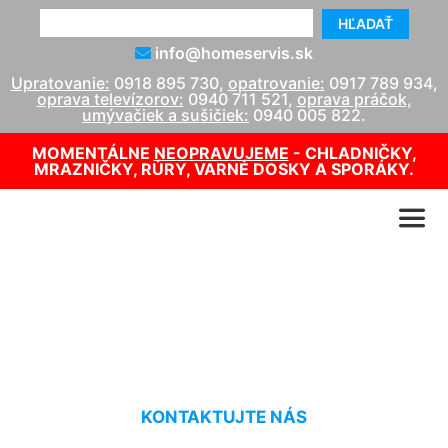
HĽADAŤ
info@homeservis.sk
Upratovanie:
0918 895 730
,
opatrovanie:
0917 789 934
,
oprava televízorov:
0940 711 521
,
oprava práčok,
umývačiek a sušičiek:
0940 005 822
.
MOMENTÁLNE
NEOPRAVUJEME
- CHLADNIČKY,
MRAZNIČKY, RÚRY, VARNÉ DOSKY A SPORÁKY.
Oprava kotla Viadrus Devín
KONTAKTUJTE NÁS