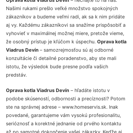
Našimi rukami prešlo veľké množstvo spokojných
zákazníkov a budeme veľmi radi, ak sa k nim pridáte
aj vy. Každému zákazníkovi sa snažíme prispôsobiť a
vyhovieť v maximálnej možnej miere, pretože vieme,
že osobný prístup je kľúčom k úspechu.
Oprava kotla
Viadrus Devín
– samozrejmosťou sú aj odborné
konzultácie či detailné poradenstvo, aby ste mali
istotu, že výsledok bude presne podľa vašich
predstáv.
Oprava kotla Viadrus Devín
– hľadáte istotu v
podobe skúseností, odbornosti a precíznosti? Potom
ste na správnej adrese – www.homeservis.sk. Inak
povedané, garantujeme vám vysokú profesionalitu,
serióznosť a korektné jednanie od prvého kontaktu
až po samotné dokončenie vašej zákazky. Keďže aj