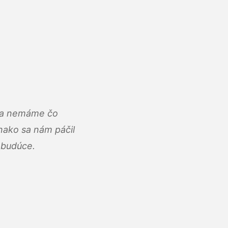
u a nemáme čo
ako sa nám páčil
abudúce.