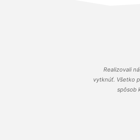
Realizovali n
vytknúť. Všetko 
spôsob k