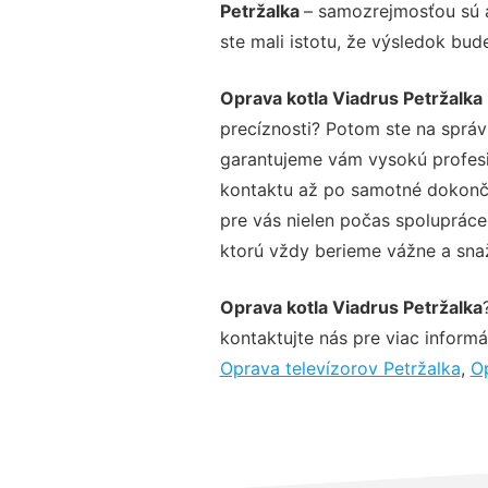
Petržalka
– samozrejmosťou sú a
ste mali istotu, že výsledok bud
Oprava kotla Viadrus Petržalka
precíznosti? Potom ste na sprá
garantujeme vám vysokú profesio
kontaktu až po samotné dokonče
pre vás nielen počas spolupráce,
ktorú vždy berieme vážne a snaží
Oprava kotla Viadrus Petržalka
kontaktujte nás pre viac informác
Oprava televízorov Petržalka
,
Op