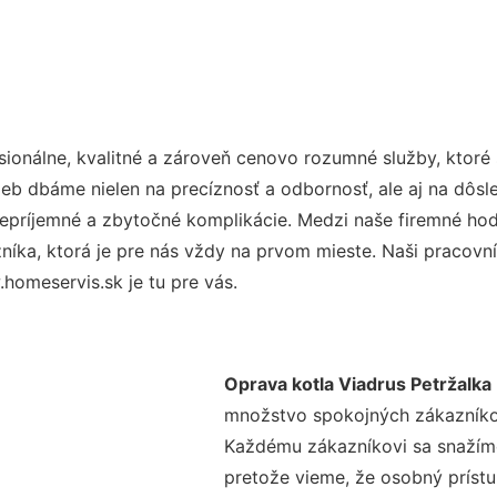
ionálne, kvalitné a zároveň cenovo rozumné služby, ktoré
užieb dbáme nielen na precíznosť a odbornosť, ale aj na dôs
ríjemné a zbytočné komplikácie. Medzi naše firemné hodno
ka, ktorá je pre nás vždy na prvom mieste. Naši pracovníc
omeservis.sk je tu pre vás.
Oprava kotla Viadrus Petržalka
množstvo spokojných zákazníkov 
Každému zákazníkovi sa snažíme
pretože vieme, že osobný príst