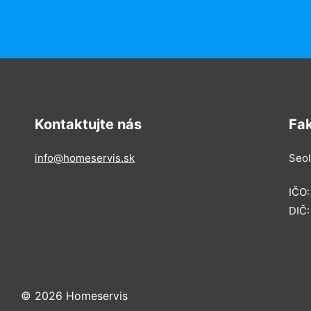
Kontaktujte nás
Fa
info@homeservis.sk
Seol
IČO
DIČ:
© 2026 Homeservis