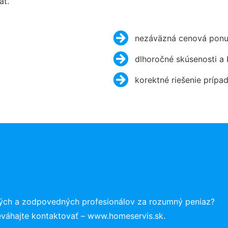
ať.
nezáväzná cenová ponu
dlhoročné skúsenosti a
korektné riešenie prípa
ných a zodpovedných profesionálov za rozumný peniaz?
eváhajte kontaktovať – www.homeservis.sk.