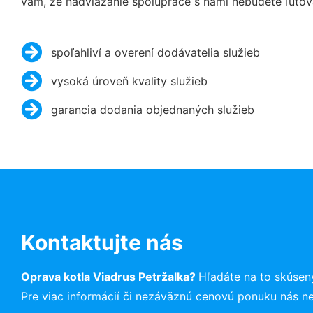
vám, že nadviazanie spolupráce s nami nebudete ľutov
spoľahliví a overení dodávatelia služieb
vysoká úroveň kvality služieb
garancia dodania objednaných služieb
Kontaktujte nás
Oprava kotla Viadrus Petržalka?
Hľadáte na to skúse
Pre viac informácií či nezáväznú cenovú ponuku nás n