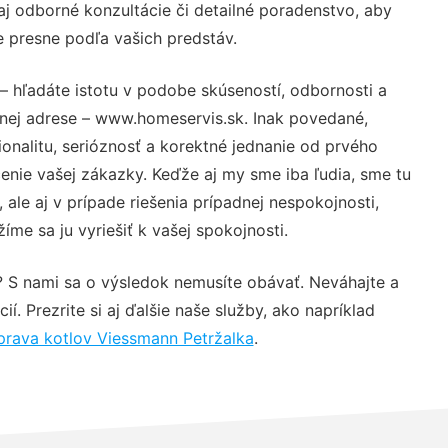
j odborné konzultácie či detailné poradenstvo, aby
e presne podľa vašich predstáv.
– hľadáte istotu v podobe skúseností, odbornosti a
vnej adrese – www.homeservis.sk. Inak povedané,
nalitu, serióznosť a korektné jednanie od prvého
nie vašej zákazky. Keďže aj my sme iba ľudia, sme tu
 ale aj v prípade riešenia prípadnej nespokojnosti,
me sa ju vyriešiť k vašej spokojnosti.
? S nami sa o výsledok nemusíte obávať. Neváhajte a
ií. Prezrite si aj ďalšie naše služby, ako napríklad
rava kotlov Viessmann Petržalka
.