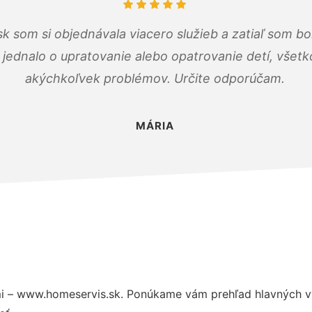
k som si objednávala viacero služieb a zatiaľ som b
a jednalo o upratovanie alebo opatrovanie detí, všet
akýchkoľvek problémov. Určite odporúčam.
MÁRIA
i – www.homeservis.sk. Ponúkame vám prehľad hlavných vý