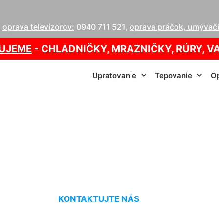
,
oprava televízorov:
0940 711 521
,
oprava práčok, umývačie
UJEME
- CHLADNIČKY, MRAZNIČKY, RÚRY, V
Upratovanie
Tepovanie
Op
 kotla Viadrus Pet
KONTAKTUJTE NÁS