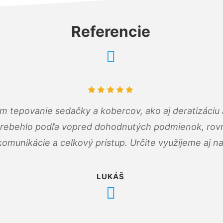
Referencie
ám tepovanie sedačky a kobercov, ako aj deratizáci
prebehlo podľa vopred dohodnutých podmienok, rovn
omunikácie a celkový prístup. Určite využijeme aj n
LUKÁŠ