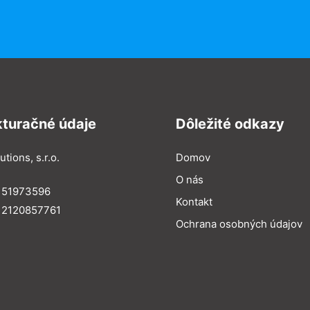
kturačné údaje
Dôležité odkazy
utions, s.r.o.
Domov
O nás
: 51973596
Kontakt
 2120857761
Ochrana osobných údajov