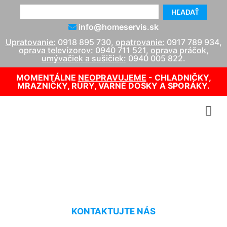
HĽADAŤ
info@homeservis.sk
Upratovanie:
0918 895 730
,
opatrovanie:
0917 789 934
,
oprava televízorov:
0940 711 521
,
oprava práčok,
umývačiek a sušičiek:
0940 005 822
.
MOMENTÁLNE
NEOPRAVUJEME
- CHLADNIČKY,
MRAZNIČKY, RÚRY, VARNÉ DOSKY A SPORÁKY.
Oprava kotla Čakany
KONTAKTUJTE NÁS