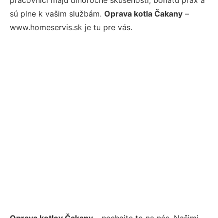
sú plne k vašim službám.
Oprava kotla Čakany
–
www.homeservis.sk je tu pre vás.
Oprava kotlov Čakany
– nechajte to na nás. Našimi