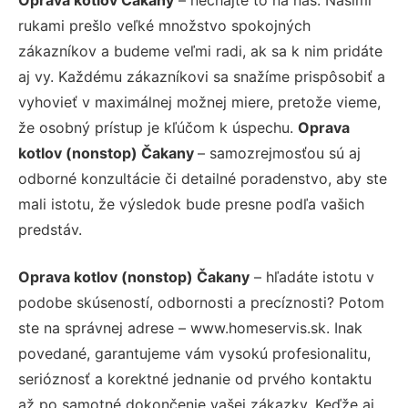
rukami prešlo veľké množstvo spokojných
zákazníkov a budeme veľmi radi, ak sa k nim pridáte
aj vy. Každému zákazníkovi sa snažíme prispôsobiť a
vyhovieť v maximálnej možnej miere, pretože vieme,
že osobný prístup je kľúčom k úspechu.
Oprava
kotlov (nonstop) Čakany
– samozrejmosťou sú aj
odborné konzultácie či detailné poradenstvo, aby ste
mali istotu, že výsledok bude presne podľa vašich
predstáv.
Oprava kotlov (nonstop) Čakany
– hľadáte istotu v
podobe skúseností, odbornosti a precíznosti? Potom
ste na správnej adrese – www.homeservis.sk. Inak
povedané, garantujeme vám vysokú profesionalitu,
serióznosť a korektné jednanie od prvého kontaktu
až po samotné dokončenie vašej zákazky. Keďže aj