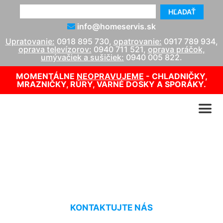
HĽADAŤ
info@homeservis.sk
Upratovanie:
0918 895 730
,
opatrovanie:
0917 789 934
,
oprava televízorov:
0940 711 521
,
oprava práčok,
umývačiek a sušičiek:
0940 005 822
.
MOMENTÁLNE
NEOPRAVUJEME
- CHLADNIČKY,
MRAZNIČKY, RÚRY, VARNÉ DOSKY A SPORÁKY.
Oprava kotla Groißenbrunn
KONTAKTUJTE NÁS