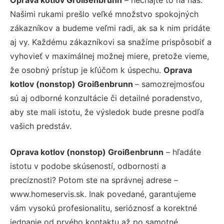
Našimi rukami prešlo veľké množstvo spokojných
zákazníkov a budeme veľmi radi, ak sa k nim pridáte
aj vy. Každému zákazníkovi sa snažíme prispôsobiť a
vyhovieť v maximálnej možnej miere, pretože vieme,
že osobný prístup je kľúčom k úspechu.
Oprava
kotlov (nonstop) Groißenbrunn
– samozrejmosťou
sú aj odborné konzultácie či detailné poradenstvo,
aby ste mali istotu, že výsledok bude presne podľa
vašich predstáv.
Oprava kotlov (nonstop) Groißenbrunn
– hľadáte
istotu v podobe skúseností, odbornosti a
precíznosti? Potom ste na správnej adrese –
www.homeservis.sk. Inak povedané, garantujeme
vám vysokú profesionalitu, serióznosť a korektné
jednanie od prvého kontaktu až po samotné