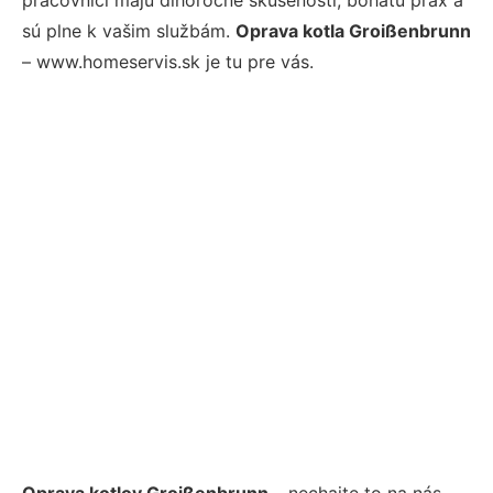
sú plne k vašim službám.
Oprava kotla Groißenbrunn
– www.homeservis.sk je tu pre vás.
Oprava kotlov Groißenbrunn
– nechajte to na nás.