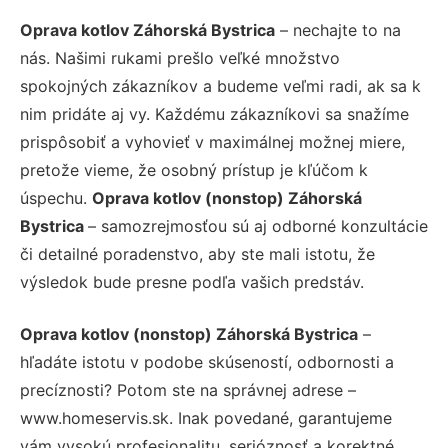
Oprava kotlov Záhorská Bystrica
– nechajte to na
nás. Našimi rukami prešlo veľké množstvo
spokojných zákazníkov a budeme veľmi radi, ak sa k
nim pridáte aj vy. Každému zákazníkovi sa snažíme
prispôsobiť a vyhovieť v maximálnej možnej miere,
pretože vieme, že osobný prístup je kľúčom k
úspechu.
Oprava kotlov (nonstop) Záhorská
Bystrica
– samozrejmosťou sú aj odborné konzultácie
či detailné poradenstvo, aby ste mali istotu, že
výsledok bude presne podľa vašich predstáv.
Oprava kotlov (nonstop) Záhorská Bystrica
–
hľadáte istotu v podobe skúseností, odbornosti a
precíznosti? Potom ste na správnej adrese –
www.homeservis.sk. Inak povedané, garantujeme
vám vysokú profesionalitu, serióznosť a korektné