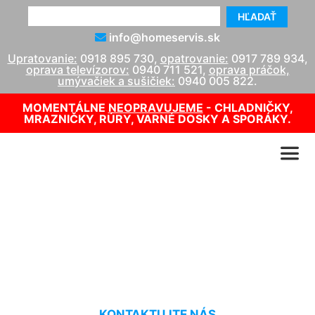
HĽADAŤ
info@homeservis.sk
Upratovanie:
0918 895 730
,
opatrovanie:
0917 789 934
,
oprava televízorov:
0940 711 521
,
oprava práčok,
umývačiek a sušičiek:
0940 005 822
.
MOMENTÁLNE
NEOPRAVUJEME
- CHLADNIČKY,
MRAZNIČKY, RÚRY, VARNÉ DOSKY A SPORÁKY.
Oprava kotla Záhorská
Bystrica
KONTAKTUJTE NÁS