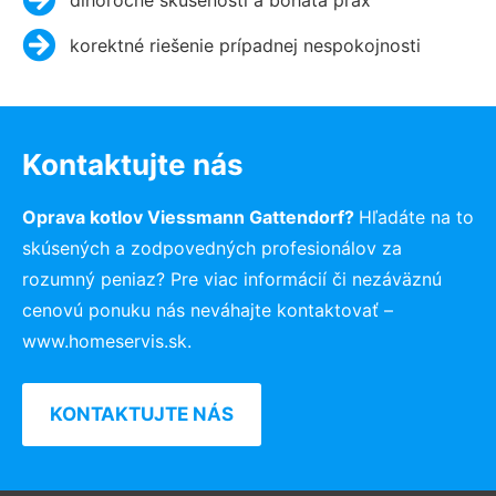
korektné riešenie prípadnej nespokojnosti
Kontaktujte nás
Oprava kotlov Viessmann Gattendorf?
Hľadáte na to
skúsených a zodpovedných profesionálov za
rozumný peniaz? Pre viac informácií či nezáväznú
cenovú ponuku nás neváhajte kontaktovať –
www.homeservis.sk.
KONTAKTUJTE NÁS