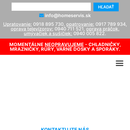
HĽADAŤ
info@homeservis.sk
Upratovanie:
0918 895 730
,
opatrovanie:
0917 789 934
,
oprava televízorov:
0940 711 521
,
oprava práčok,
umývačiek a sušičiek:
0940 005 822
.
MOMENTÁLNE
NEOPRAVUJEME
- CHLADNIČKY,
MRAZNIČKY, RÚRY, VARNÉ DOSKY A SPORÁKY.
Oprava kotlov Viessmann
Gattendorf
KONTAKTUJTE NÁS