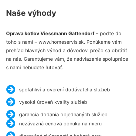
Naše výhody
Oprava kotlov Viessmann Gattendorf
– poďte do
toho s nami – www.homeservis.sk. Ponúkame vám
prehľad hlavných výhod a dôvodov, prečo sa obrátiť
na nás. Garantujeme vám, že nadviazanie spolupráce
s nami nebudete ľutovať.
spoľahliví a overení dodávatelia služieb
vysoká úroveň kvality služieb
garancia dodania objednaných služieb
nezáväzná cenová ponuka na mieru
dlhoročné skúsenosti a bohatá prax