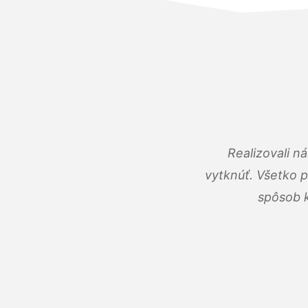
Realizovali n
vytknúť. Všetko 
spôsob k