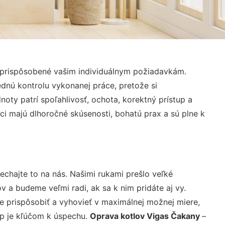
 prispôsobené vašim individuálnym požiadavkám.
lednú kontrolu vykonanej práce, pretože si
ty patrí spoľahlivosť, ochota, korektný prístup a
i majú dlhoročné skúsenosti, bohatú prax a sú plne k
echajte to na nás. Našimi rukami prešlo veľké
a budeme veľmi radi, ak sa k nim pridáte aj vy.
 prispôsobiť a vyhovieť v maximálnej možnej miere,
up je kľúčom k úspechu.
Oprava kotlov Vigas Čakany
–