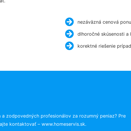
ať.
nezáväzná cenová ponu
dlhoročné skúsenosti a
korektné riešenie prípa
h a zodpovedných profesionálov za rozumný peniaz? Pre
ajte kontaktovať – www.homeservis.sk.