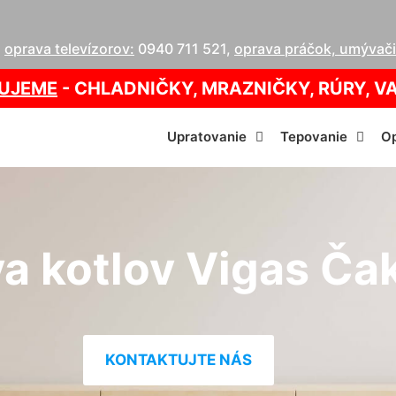
,
oprava televízorov:
0940 711 521
,
oprava práčok, umývačie
UJEME
- CHLADNIČKY, MRAZNIČKY, RÚRY, V
Upratovanie
Tepovanie
Op
a kotlov Vigas Ča
KONTAKTUJTE NÁS