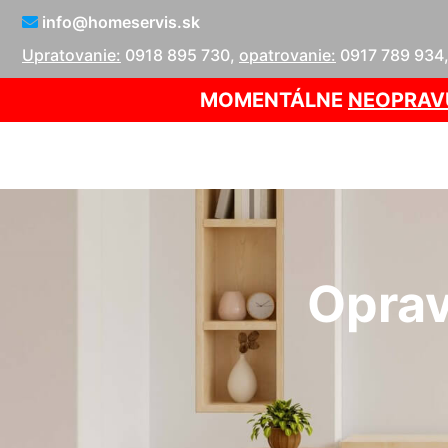
info@homeservis.sk
Upratovanie:
0918 895 730
,
opatrovanie:
0917 789 934
MOMENTÁLNE
NEOPRAV
Oprav