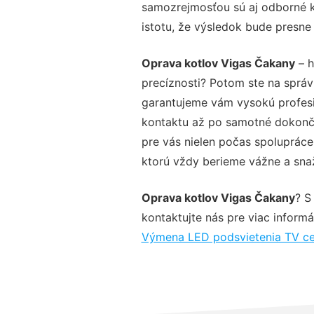
samozrejmosťou sú aj odborné ko
istotu, že výsledok bude presne
Oprava kotlov Vigas Čakany
– h
precíznosti? Potom ste na sprá
garantujeme vám vysokú profesio
kontaktu až po samotné dokonče
pre vás nielen počas spolupráce,
ktorú vždy berieme vážne a snaží
Oprava kotlov Vigas Čakany
? S
kontaktujte nás pre viac informác
Výmena LED podsvietenia TV c