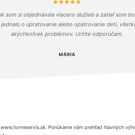
k som si objednávala viacero služieb a zatiaľ som b
a jednalo o upratovanie alebo opatrovanie detí, všet
akýchkoľvek problémov. Určite odporúčam.
MÁRIA
 www.homeservis.sk. Ponúkame vám prehľad hlavných výhod