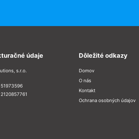
kturačné údaje
Dôležité odkazy
utions, s.r.o.
Domov
O nás
: 51973596
Kontakt
 2120857761
Ochrana osobných údajov