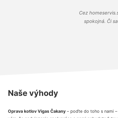
Cez homeservis.s
spokojná. Či s
Naše výhody
Oprava kotlov Vigas Čakany
– poďte do toho s nami –