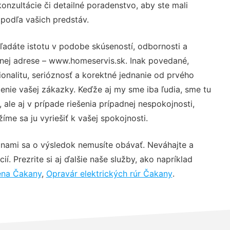
nzultácie či detailné poradenstvo, aby ste mali
 podľa vašich predstáv.
ľadáte istotu v podobe skúseností, odbornosti a
vnej adrese – www.homeservis.sk. Inak povedané,
nalitu, serióznosť a korektné jednanie od prvého
nie vašej zákazky. Keďže aj my sme iba ľudia, sme tu
 ale aj v prípade riešenia prípadnej nespokojnosti,
me sa ju vyriešiť k vašej spokojnosti.
 nami sa o výsledok nemusíte obávať. Neváhajte a
ií. Prezrite si aj ďalšie naše služby, ako napríklad
ena Čakany
,
Opravár elektrických rúr Čakany
.