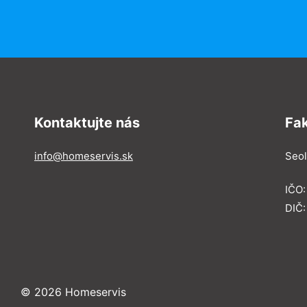
Kontaktujte nás
Fa
info@homeservis.sk
Seol
IČO
DIČ:
© 2026 Homeservis