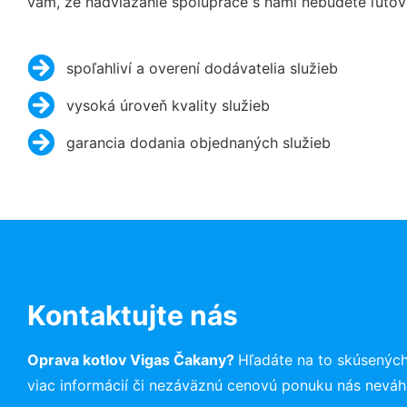
vám, že nadviazanie spolupráce s nami nebudete ľutov
spoľahliví a overení dodávatelia služieb
vysoká úroveň kvality služieb
garancia dodania objednaných služieb
Kontaktujte nás
Oprava kotlov Vigas Čakany?
Hľadáte na to skúsenýc
viac informácií či nezáväznú cenovú ponuku nás neváh