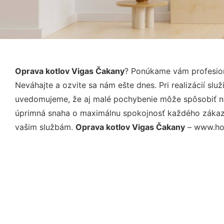
Oprava kotlov Vigas Čakany
? Ponúkame vám profesion
Neváhajte a ozvite sa nám ešte dnes. Pri realizácií sl
uvedomujeme, že aj malé pochybenie môže spôsobiť nep
úprimná snaha o maximálnu spokojnosť každého zákazní
vašim službám.
Oprava kotlov Vigas Čakany
– www.hom