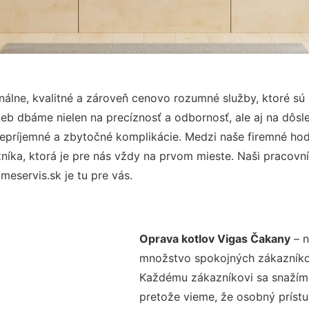
álne, kvalitné a zároveň cenovo rozumné služby, ktoré sú
užieb dbáme nielen na precíznosť a odbornosť, ale aj na dôs
ríjemné a zbytočné komplikácie. Medzi naše firemné hodno
ka, ktorá je pre nás vždy na prvom mieste. Naši pracovníc
eservis.sk je tu pre vás.
Oprava kotlov Vigas Čakany
– n
množstvo spokojných zákazníkov 
Každému zákazníkovi sa snažíme
pretože vieme, že osobný príst