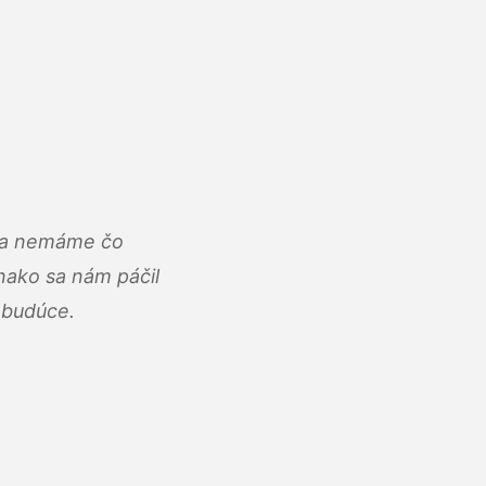
u a nemáme čo
ako sa nám páčil
abudúce.