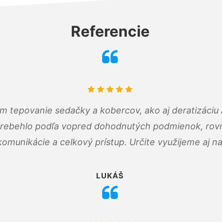
Referencie
ám tepovanie sedačky a kobercov, ako aj deratizáci
prebehlo podľa vopred dohodnutých podmienok, rovn
omunikácie a celkový prístup. Určite využijeme aj n
LUKÁŠ