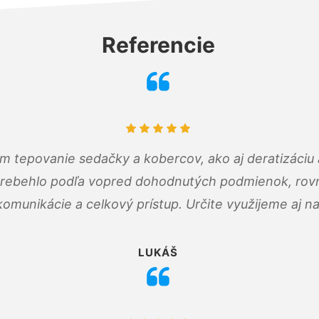
Referencie
ám tepovanie sedačky a kobercov, ako aj deratizáci
prebehlo podľa vopred dohodnutých podmienok, rovn
omunikácie a celkový prístup. Určite využijeme aj n
LUKÁŠ