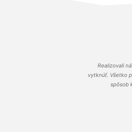
Realizovali n
vytknúť. Všetko 
spôsob k