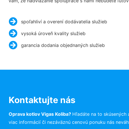
vám, že nadviazanie spolupráce s nami nebudete ľutov
spoľahliví a overení dodávatelia služieb
vysoká úroveň kvality služieb
garancia dodania objednaných služieb
Kontaktujte nás
Oprava kotlov Vigas Koliba?
Hľadáte na to skúsených
viac informácií či nezáväznú cenovú ponuku nás neváh