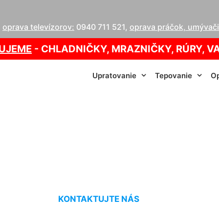
,
oprava televízorov:
0940 711 521
,
oprava práčok, umývačie
UJEME
- CHLADNIČKY, MRAZNIČKY, RÚRY, V
Upratovanie
Tepovanie
Op
va kotlov Vigas Ko
KONTAKTUJTE NÁS