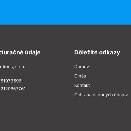
kturačné údaje
Dôležité odkazy
utions, s.r.o.
Domov
O nás
: 51973596
Kontakt
 2120857761
Ochrana osobných údajov