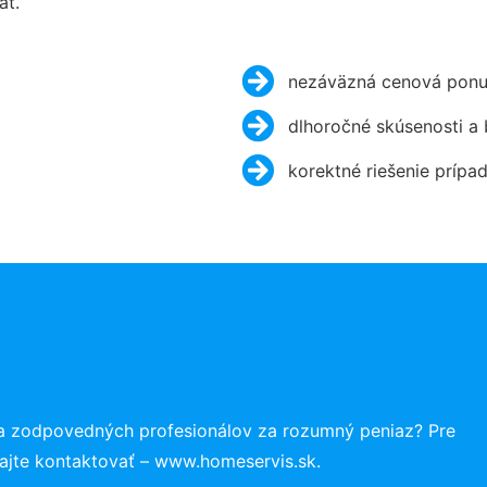
ať.
nezáväzná cenová ponu
dlhoročné skúsenosti a
korektné riešenie prípa
 a zodpovedných profesionálov za rozumný peniaz? Pre
ajte kontaktovať – www.homeservis.sk.