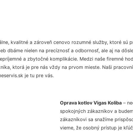
lne, kvalitné a zároveň cenovo rozumné služby, ktoré sú 
užieb dbáme nielen na precíznosť a odbornosť, ale aj na dôs
ríjemné a zbytočné komplikácie. Medzi naše firemné hodno
ka, ktorá je pre nás vždy na prvom mieste. Naši pracovníc
ervis.sk je tu pre vás.
Oprava kotlov Vigas Koliba
– ne
spokojných zákazníkov a budeme 
zákazníkovi sa snažíme prispôso
vieme, že osobný prístup je kľ