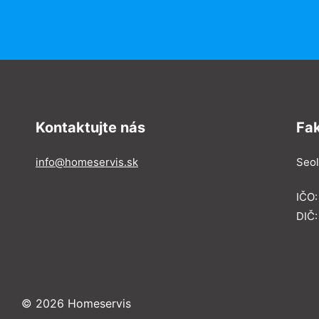
Kontaktujte nás
Fa
info@homeservis.sk
Seol
IČO
DIČ:
© 2026 Homeservis