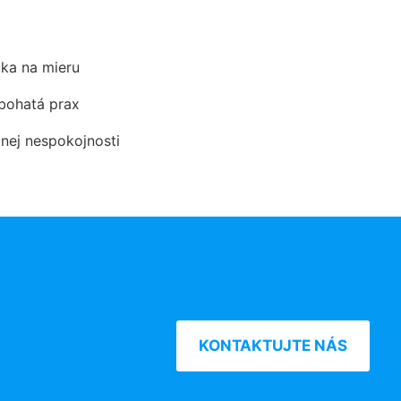
ka na mieru
 bohatá prax
dnej nespokojnosti
KONTAKTUJTE NÁS