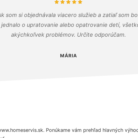
k som si objednávala viacero služieb a zatiaľ som b
a jednalo o upratovanie alebo opatrovanie detí, všet
akýchkoľvek problémov. Určite odporúčam.
MÁRIA
www.homeservis.sk. Ponúkame vám prehľad hlavných výhod 