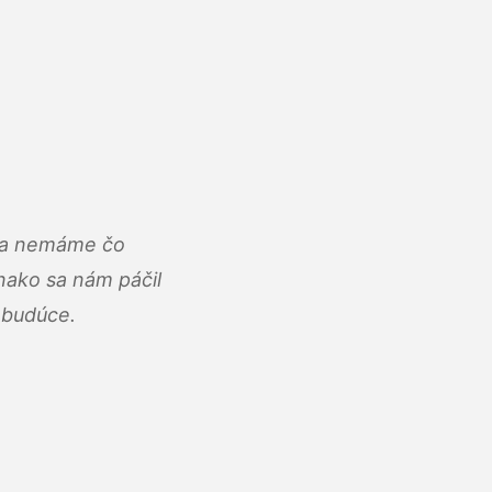
u a nemáme čo
ako sa nám páčil
abudúce.