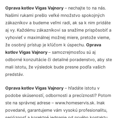
Oprava kotlov Vigas Vajnory
– nechajte to na nás.
Našimi rukami prešlo veľké množstvo spokojných
zákazníkov a budeme veľmi radi, ak sa k nim pridáte
aj vy. Každému zákazníkovi sa snažíme prispôsobiť a
vyhovieť v maximálnej možnej miere, pretože vieme,
že osobný prístup je kľúčom k úspechu.
Oprava
kotlov Vigas Vajnory
– samozrejmosťou sú aj
odborné konzultácie či detailné poradenstvo, aby ste
mali istotu, že výsledok bude presne podľa vašich
predstáv.
Oprava kotlov Vigas Vajnory
– hľadáte istotu v
podobe skúseností, odbornosti a precíznosti? Potom
ste na správnej adrese – www.homeservis.sk. Inak
povedané, garantujeme vám vysokú profesionalitu,
serióznosť a korektné jednanie od prvého kontaktu