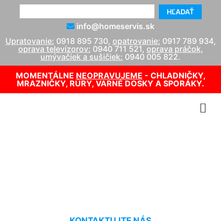
HĽADAŤ
info@homeservis.sk
Upratovanie:
0918 895 730
,
opatrovanie:
0917 789 934
,
oprava televízorov:
0940 711 521
,
oprava práčok,
umývačiek a sušičiek:
0940 005 822
.
MOMENTÁLNE
NEOPRAVUJEME
- CHLADNIČKY,
MRAZNIČKY, RÚRY, VARNÉ DOSKY A SPORÁKY.
Oprava kotlov Vigas
Vajnory
KONTAKTUJTE NÁS