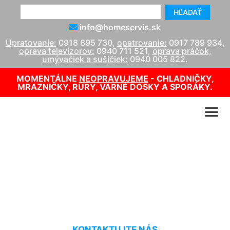
HĽADAŤ
info@homeservis.sk
Upratovanie:
0918 895 730
,
opatrovanie:
0917 789 934
,
oprava televízorov:
0940 711 521
,
oprava práčok,
umývačiek a sušičiek:
0940 005 822
.
MOMENTÁLNE
NEOPRAVUJEME
- CHLADNIČKY,
MRAZNIČKY, RÚRY, VARNÉ DOSKY A SPORÁKY.
Oprava kuchynských
spotrebičov Gattendorf
KONTAKTUJTE NÁS