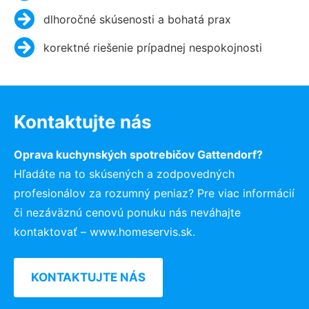
dlhoročné skúsenosti a bohatá prax
korektné riešenie prípadnej nespokojnosti
Kontaktujte nás
Oprava kuchynských spotrebičov Gattendorf?
Hľadáte na to skúsených a zodpovedných
profesionálov za rozumný peniaz? Pre viac informácií
či nezáväznú cenovú ponuku nás neváhajte
kontaktovať – www.homeservis.sk.
KONTAKTUJTE NÁS