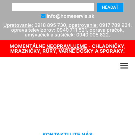
HĽADAŤ
info@homeservis.sk
Upratovanie:
0918 895 730
,
opatrovanie:
0917 789 934
,
oprava televízorov:
0940 711 521
,
oprava práčok,
umývačiek a sušičiek:
0940 005 822
.
MOMENTÁLNE
NEOPRAVUJEME
- CHLADNIČKY,
MRAZNIČKY, RÚRY, VARNÉ DOSKY A SPORÁKY.
Oprava LCD TV cena Bad
Deutsch-Alterburg
KONTAKTUJTE NÁS