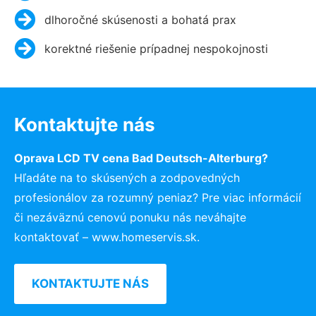
dlhoročné skúsenosti a bohatá prax
korektné riešenie prípadnej nespokojnosti
Kontaktujte nás
Oprava LCD TV cena Bad Deutsch-Alterburg?
Hľadáte na to skúsených a zodpovedných
profesionálov za rozumný peniaz? Pre viac informácií
či nezáväznú cenovú ponuku nás neváhajte
kontaktovať – www.homeservis.sk.
KONTAKTUJTE NÁS