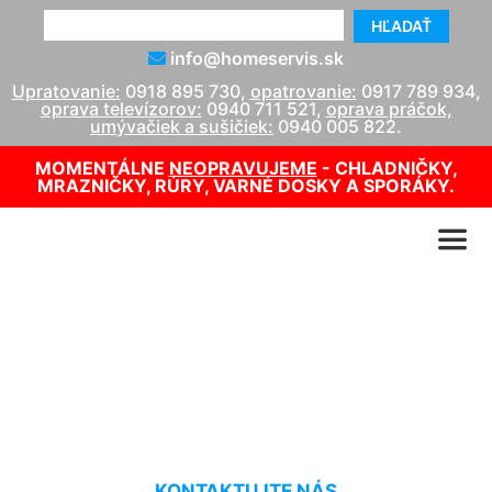
HĽADAŤ
info@homeservis.sk
Upratovanie:
0918 895 730
,
opatrovanie:
0917 789 934
,
oprava televízorov:
0940 711 521
,
oprava práčok,
umývačiek a sušičiek:
0940 005 822
.
MOMENTÁLNE
NEOPRAVUJEME
- CHLADNIČKY,
MRAZNIČKY, RÚRY, VARNÉ DOSKY A SPORÁKY.
Oprava LCD TV cena
Vajnory
KONTAKTUJTE NÁS