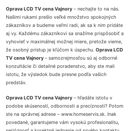
Oprava LCD TV cena Vajnory
– nechajte to na nás.
Našimi rukami prešlo veľké množstvo spokojných
zákazníkov a budeme veľmi radi, ak sa k nim pridáte
aj vy. Každému zákazníkovi sa snažíme prispôsobiť a
vyhovieť v maximálnej možnej miere, pretože vieme,
že osobný prístup je kľúčom k úspechu.
Oprava LCD
TV cena Vajnory
– samozrejmosťou sú aj odborné
konzultácie či detailné poradenstvo, aby ste mali
istotu, že výsledok bude presne podľa vašich
predstáv.
Oprava LCD TV cena Vajnory
– hľadáte istotu v
podobe skúseností, odbornosti a precíznosti? Potom
ste na správnej adrese – www.homeservis.sk. Inak
povedané, garantujeme vám vysokú profesionalitu,
serióznosť a korektné jednanie od prvého kontaktu