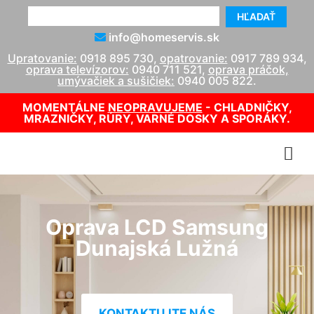
HĽADAŤ
info@homeservis.sk
Upratovanie:
0918 895 730
,
opatrovanie:
0917 789 934
,
oprava televízorov:
0940 711 521
,
oprava práčok,
umývačiek a sušičiek:
0940 005 822
.
MOMENTÁLNE
NEOPRAVUJEME
- CHLADNIČKY,
MRAZNIČKY, RÚRY, VARNÉ DOSKY A SPORÁKY.
Oprava LCD Samsung
Dunajská Lužná
KONTAKTUJTE NÁS