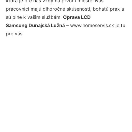
ktorá je pre nás vždy na prvom mieste. Naši
pracovníci majú dlhoročné skúsenosti, bohatú prax a
sú plne k vašim službám.
Oprava LCD
Samsung Dunajská Lužná
– www.homeservis.sk je tu
pre vás.