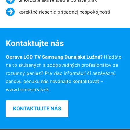
korektné riešenie prípadnej nespokojnosti
Kontaktujte nás
Oprava LCD TV Samsung Dunajská Lužná?
Hľadáte
na to skúsených a zodpovedných profesionálov za
rozumný peniaz? Pre viac informácií či nezáväznú
cenovú ponuku nás neváhajte kontaktovať –
www.homeservis.sk.
KONTAKTUJTE NÁS