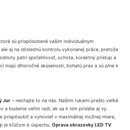
ktoré sú prispôsobené vašim individuálnym
 ale aj na dôslednú kontrolu vykonanej práce, pretože
noty patrí spoľahlivosť, ochota, korektný prístup a
i majú dlhoročné skúsenosti, bohatú prax a sú plne k
ý Jur
– nechajte to na nás. Našimi rukami prešlo veľké
a budeme veľmi radi, ak sa k nim pridáte aj vy.
 prispôsobiť a vyhovieť v maximálnej možnej miere,
up je kľúčom k úspechu.
Oprava obrazovky LED TV