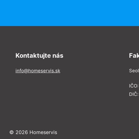
Kontaktujte nás
Fa
info@homeservis.sk
Seol
IČO
DIČ:
© 2026 Homeservis