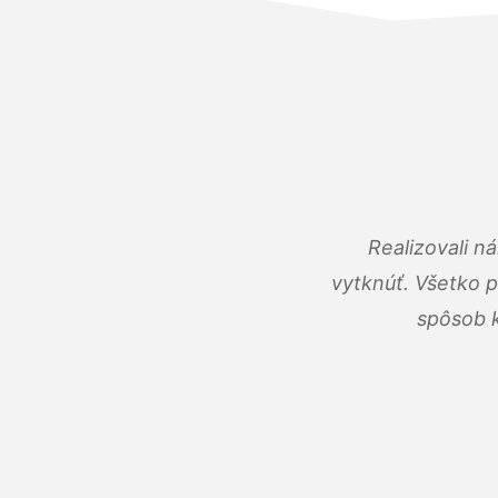
Realizovali n
vytknúť. Všetko 
spôsob k