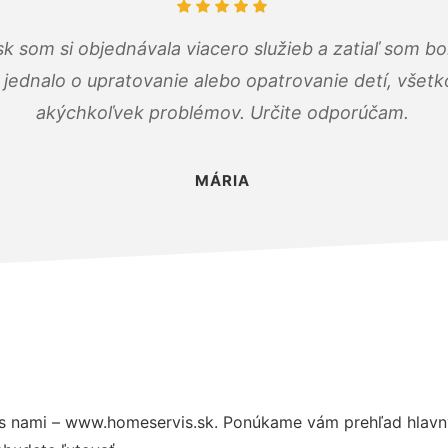
k som si objednávala viacero služieb a zatiaľ som b
a jednalo o upratovanie alebo opatrovanie detí, všet
akýchkoľvek problémov. Určite odporúčam.
MÁRIA
s nami – www.homeservis.sk. Ponúkame vám prehľad hlavný