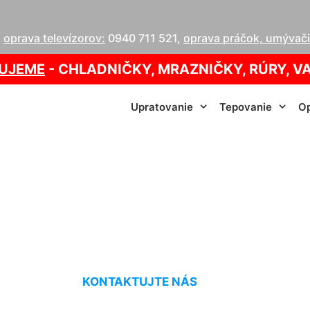
,
oprava televízorov:
0940 711 521
,
oprava práčok, umývačie
UJEME
- CHLADNIČKY, MRAZNIČKY, RÚRY, V
Upratovanie
Tepovanie
Op
brazovky LED TV S
KONTAKTUJTE NÁS