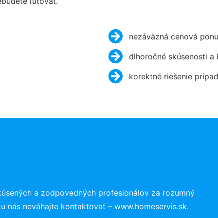
budete ľutovať.
nezáväzná cenová ponu
dlhoročné skúsenosti a
korektné riešenie prípa
skúsených a zodpovedných profesionálov za rozumný
ku nás neváhajte kontaktovať – www.homeservis.sk.