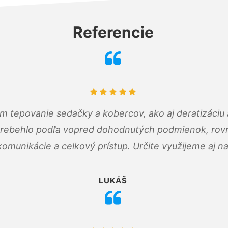
Referencie
ám tepovanie sedačky a kobercov, ako aj deratizáci
prebehlo podľa vopred dohodnutých podmienok, rovn
omunikácie a celkový prístup. Určite využijeme aj n
LUKÁŠ