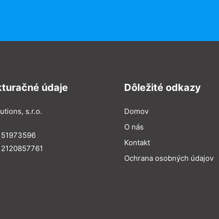
kturačné údaje
Dôležité odkazy
utions, s.r.o.
Domov
O nás
: 51973596
Kontakt
 2120857761
Ochrana osobných údajov