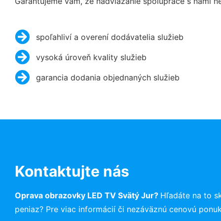
Garantujeme vám, že nadviazanie spolupráce s nami ne
spoľahliví a overení dodávatelia služieb
vysoká úroveň kvality služieb
garancia dodania objednaných služieb
Kontaktujte nás
Oprava obrazovky LED TV Svätý Jur?
Hľadáte na to 
peniaz? Pre viac informácií či nezáväznú cenovú ponu