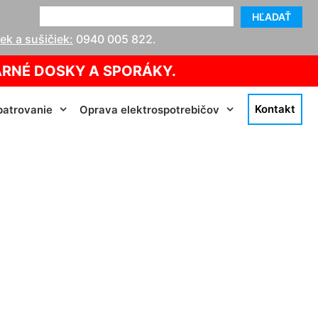
HĽADAŤ
k a sušičiek:
0940 005 822
.
ARNÉ DOSKY A SPORÁKY.
Kontakt
atrovanie
Oprava elektrospotrebičov
vätý Jur