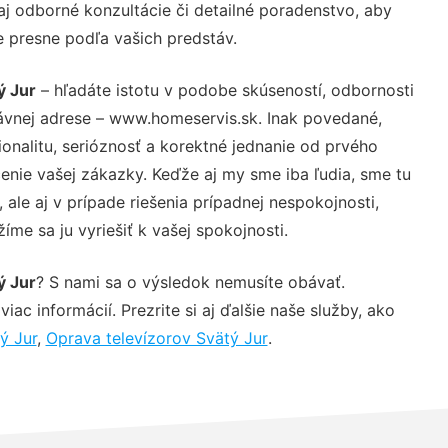
j odborné konzultácie či detailné poradenstvo, aby
e presne podľa vašich predstáv.
ý Jur
– hľadáte istotu v podobe skúseností, odbornosti
ávnej adrese – www.homeservis.sk. Inak povedané,
nalitu, serióznosť a korektné jednanie od prvého
nie vašej zákazky. Keďže aj my sme iba ľudia, sme tu
 ale aj v prípade riešenia prípadnej nespokojnosti,
me sa ju vyriešiť k vašej spokojnosti.
ý Jur
? S nami sa o výsledok nemusíte obávať.
iac informácií. Prezrite si aj ďalšie naše služby, ako
ý Jur
,
Oprava televízorov Svätý Jur
.