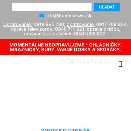
HĽADAŤ
info@homeservis.sk
Upratovanie:
0918 895 730
,
opatrovanie:
0917 789 934
,
oprava televízorov:
0940 711 521
,
oprava práčok,
umývačiek a sušičiek:
0940 005 822
.
MOMENTÁLNE
NEOPRAVUJEME
- CHLADNIČKY,
MRAZNIČKY, RÚRY, VARNÉ DOSKY A SPORÁKY.
Oprava plynového kotla
Dlhé diely
KONTAKTUJTE NÁS