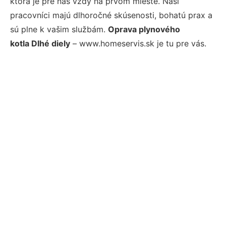
ktorá je pre nás vždy na prvom mieste. Naši
pracovníci majú dlhoročné skúsenosti, bohatú prax a
sú plne k vašim službám.
Oprava plynového
kotla Dlhé diely
– www.homeservis.sk je tu pre vás.