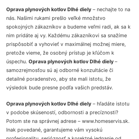
Oprava plynových kotlov Dlhé diely
– nechajte to na
nás. Našimi rukami prešlo veľké množstvo
spokojných zákazníkov a budeme veľmi radi, ak sa k
nim pridáte aj vy. Každému zákazníkovi sa snažíme
prispôsobiť a vyhovieť v maximálnej možnej miere,
pretože vieme, že osobný prístup je kľúčom k
úspechu.
Oprava plynových kotlov Dlhé diely
–
samozrejmosťou sú aj odborné konzultácie či
detailné poradenstvo, aby ste mali istotu, že
výsledok bude presne podľa vašich predstáv.
Oprava plynových kotlov Dlhé diely
– hľadáte istotu
v podobe skúseností, odbornosti a precíznosti?
Potom ste na správnej adrese – www.homeservis.sk.
Inak povedané, garantujeme vám vysokú
profesionalitu, serióznosť a korektné jednanie od