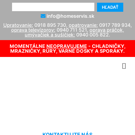
HĽADAŤ
info@homeservis.sk
Upratovanie:
0918 895 730
,
opatrovanie:
0917 789 934
,
oprava televízorov:
0940 711 521
,
oprava práčok,
umývačiek a sušičiek:
0940 005 822
.
MOMENTÁLNE
NEOPRAVUJEME
- CHLADNIČKY,
MRAZNIČKY, RÚRY, VARNÉ DOSKY A SPORÁKY.
Opravy plynových kotlov
Protherm Stupava
KONTAKTUJTE NÁS