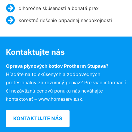
dlhoročné skúsenosti a bohatá prax
korektné riešenie prípadnej nespokojnosti
Kontaktujte nás
Oprava plynových kotlov Protherm Stupava?
Hľadáte na to skúsených a zodpovedných
profesionálov za rozumný peniaz? Pre viac informácií
či nezáväznú cenovú ponuku nás neváhajte
kontaktovať – www.homeservis.sk.
KONTAKTUJTE NÁS