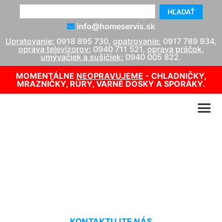
HĽADAŤ
info@homeservis.sk
Upratovanie:
0918 895 730
,
opatrovanie:
0917 789 934
,
oprava televízorov:
0940 711 521
,
oprava práčok,
umývačiek a sušičiek:
0940 005 822
.
MOMENTÁLNE
NEOPRAVUJEME
- CHLADNIČKY,
MRAZNIČKY, RÚRY, VARNÉ DOSKY A SPORÁKY.
Oprava televízorov Orava
Wolfsthal
KONTAKTUJTE NÁS