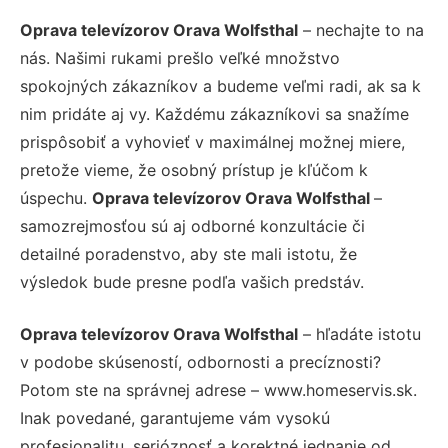
Oprava televízorov Orava Wolfsthal
– nechajte to na
nás. Našimi rukami prešlo veľké množstvo
spokojných zákazníkov a budeme veľmi radi, ak sa k
nim pridáte aj vy. Každému zákazníkovi sa snažíme
prispôsobiť a vyhovieť v maximálnej možnej miere,
pretože vieme, že osobný prístup je kľúčom k
úspechu.
Oprava televízorov Orava Wolfsthal
–
samozrejmosťou sú aj odborné konzultácie či
detailné poradenstvo, aby ste mali istotu, že
výsledok bude presne podľa vašich predstáv.
Oprava televízorov Orava Wolfsthal
– hľadáte istotu
v podobe skúseností, odbornosti a precíznosti?
Potom ste na správnej adrese – www.homeservis.sk.
Inak povedané, garantujeme vám vysokú
profesionalitu, serióznosť a korektné jednanie od