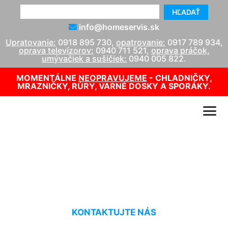
HĽADAŤ
info@homeservis.sk
Upratovanie:
0918 895 730
,
opatrovanie:
0917 789 934
,
oprava televízorov:
0940 711 521
,
oprava práčok,
umývačiek a sušičiek:
0940 005 822
.
MOMENTÁLNE
NEOPRAVUJEME
- CHLADNIČKY,
MRAZNIČKY, RÚRY, VARNÉ DOSKY A SPORÁKY.
Oprava TV Sony Berg
KONTAKTUJTE NÁS