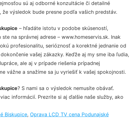
jmosťou sú aj odborné konzultácie či detailné
u, že výsledok bude presne podľa vašich predstáv.
skupice
– hľadáte istotu v podobe skúseností,
 ste na správnej adrese – www.homeservis.sk. Inak
ú profesionalitu, serióznosť a korektné jednanie od
dokončenie vašej zákazky. Keďže aj my sme iba ľudia,
upráce, ale aj v prípade riešenia prípadnej
e vážne a snažíme sa ju vyriešiť k vašej spokojnosti.
skupice
? S nami sa o výsledok nemusíte obávať.
iac informácií. Prezrite si aj ďalšie naše služby, ako
ké Biskupice
,
Oprava LCD TV cena Podunajské