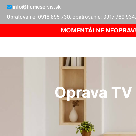
info@homeservis.sk
Upratovanie:
0918 895 730
,
opatrovanie:
0917 789 934
MOMENTÁLNE
NEOPRAV
Oprava TV