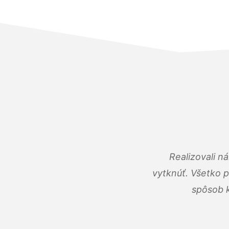
Realizovali n
vytknúť. Všetko 
spôsob k