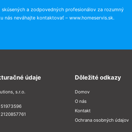
o skúsených a zodpovedných profesionálov za rozumný
ku nás neváhajte kontaktovať – www.homeservis.sk.
kturačné údaje
Dôležité odkazy
utions, s.r.o.
Domov
O nás
: 51973596
Kontakt
 2120857761
Ochrana osobných údajov