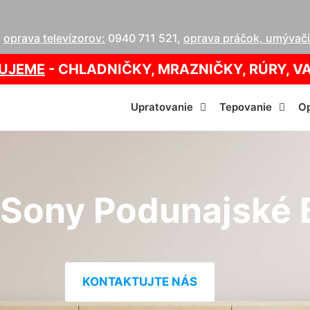
,
oprava televízorov:
0940 711 521
,
oprava práčok, umývačie
UJEME
- CHLADNIČKY, MRAZNIČKY, RÚRY, V
Upratovanie
Tepovanie
Op
 Sony Podunajské 
KONTAKTUJTE NÁS