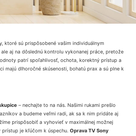
, ktoré sú prispôsobené vašim individuálnym
 ale aj na dôslednú kontrolu vykonanej práce, pretože
noty patrí spoľahlivosť, ochota, korektný prístup a
i majú dlhoročné skúsenosti, bohatú prax a sú plne k
skupice
– nechajte to na nás. Našimi rukami prešlo
níkov a budeme veľmi radi, ak sa k nim pridáte aj
žíme prispôsobiť a vyhovieť v maximálnej možnej
 prístup je kľúčom k úspechu.
Oprava TV Sony