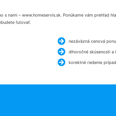
o s nami – www.homeservis.sk. Ponúkame vám prehľad hlav
budete ľutovať.
nezáväzná cenová ponu
dlhoročné skúsenosti a
korektné riešenie prípa