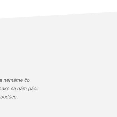
u a nemáme čo
ako sa nám páčil
abudúce.