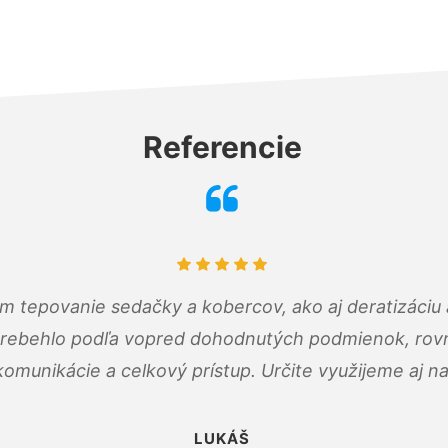
Referencie
ám tepovanie sedačky a kobercov, ako aj deratizáci
prebehlo podľa vopred dohodnutých podmienok, rovn
omunikácie a celkový prístup. Určite využijeme aj n
LUKÁŠ