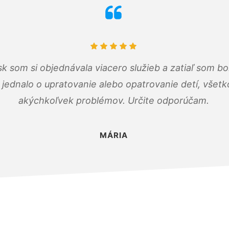
k som si objednávala viacero služieb a zatiaľ som b
a jednalo o upratovanie alebo opatrovanie detí, všet
akýchkoľvek problémov. Určite odporúčam.
MÁRIA