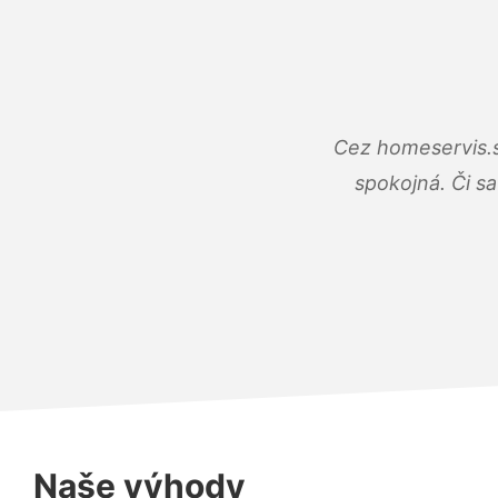
Cez homeservis.s
spokojná. Či s
Naše výhody