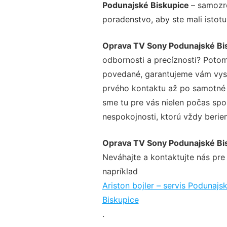
Podunajské Biskupice
– samozre
poradenstvo, aby ste mali istot
Oprava TV Sony Podunajské Bi
odbornosti a precíznosti? Potom
povedané, garantujeme vám vysok
prvého kontaktu až po samotné 
sme tu pre vás nielen počas spol
nespokojnosti, ktorú vždy beriem
Oprava TV Sony Podunajské Bi
Neváhajte a kontaktujte nás pre v
napríklad
Ariston bojler – servis Podunajs
Biskupice
.