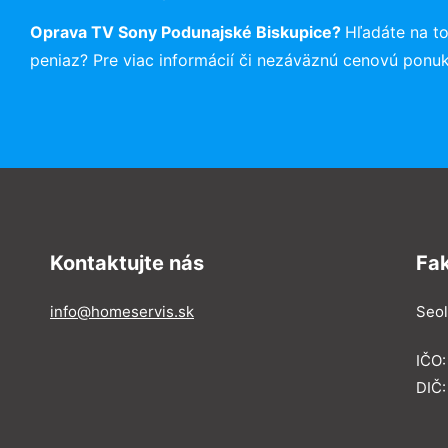
Oprava TV Sony Podunajské Biskupice?
Hľadáte na t
peniaz? Pre viac informácií či nezáväznú cenovú ponu
Kontaktujte nás
Fa
info@homeservis.sk
Seol
IČO
DIČ: