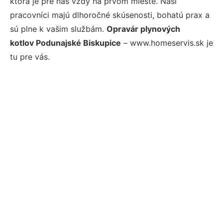
ktorá je pre nás vždy na prvom mieste. Naši
pracovníci majú dlhoročné skúsenosti, bohatú prax a
sú plne k vašim službám.
Opravár plynových
kotlov Podunajské Biskupice
– www.homeservis.sk je
tu pre vás.