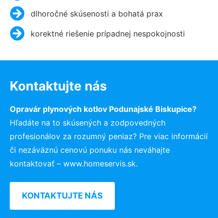
dlhoročné skúsenosti a bohatá prax
korektné riešenie prípadnej nespokojnosti
Kontaktujte nás
Opravár plynových kotlov Podunajské Biskupice?
Hľadáte na to skúsených a zodpovedných
profesionálov za rozumný peniaz? Pre viac informácií
či nezáväznú cenovú ponuku nás neváhajte
kontaktovať – www.homeservis.sk.
KONTAKTUJTE NÁS