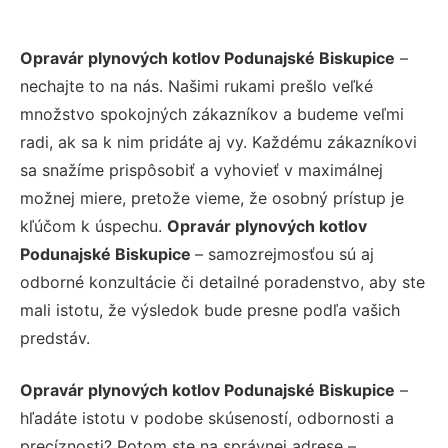
Opravár plynových kotlov Podunajské Biskupice
–
nechajte to na nás. Našimi rukami prešlo veľké
množstvo spokojných zákazníkov a budeme veľmi
radi, ak sa k nim pridáte aj vy. Každému zákazníkovi
sa snažíme prispôsobiť a vyhovieť v maximálnej
možnej miere, pretože vieme, že osobný prístup je
kľúčom k úspechu.
Opravár plynových kotlov
Podunajské Biskupice
– samozrejmosťou sú aj
odborné konzultácie či detailné poradenstvo, aby ste
mali istotu, že výsledok bude presne podľa vašich
predstáv.
Opravár plynových kotlov Podunajské Biskupice
–
hľadáte istotu v podobe skúseností, odbornosti a
precíznosti? Potom ste na správnej adrese –