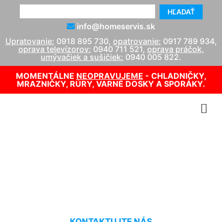
HĽADAŤ
info@homeservis.sk
Upratovanie:
0918 895 730
,
opatrovanie:
0917 789 934
,
oprava televízorov:
0940 711 521
,
oprava práčok,
umývačiek a sušičiek:
0940 005 822
.
MOMENTÁLNE
NEOPRAVUJEME
- CHLADNIČKY,
MRAZNIČKY, RÚRY, VARNÉ DOSKY A SPORÁKY.
Opravár plynových kotlov
Podunajské Biskupice
KONTAKTUJTE NÁS